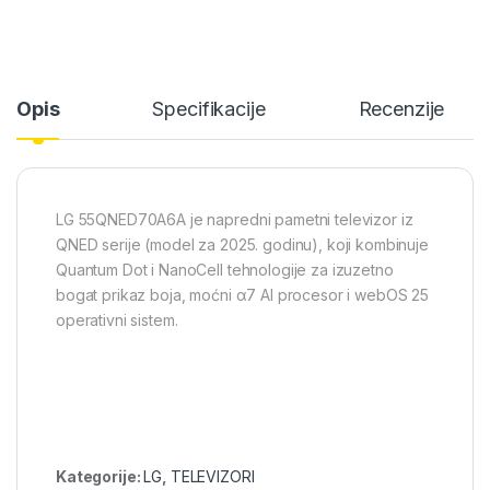
Opis
Specifikacije
Recenzije
LG 55QNED70A6A je napredni pametni televizor iz
QNED serije (model za 2025. godinu), koji kombinuje
Quantum Dot i NanoCell tehnologije za izuzetno
bogat prikaz boja, moćni α7 AI procesor i webOS 25
operativni sistem.
Kategorije:
LG
,
TELEVIZORI