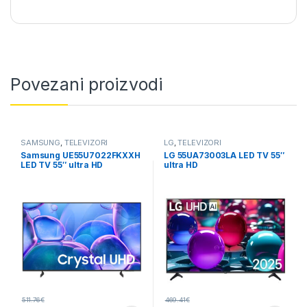
Povezani proizvodi
SAMSUNG
,
TELEVIZORI
LG
,
TELEVIZORI
Samsung UE55U7022FKXXH
LG 55UA73003LA LED TV 55″
LED TV 55″ ultra HD
ultra HD
511.76
€
469.41
€