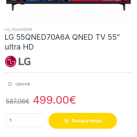
LG
,
TELEVIZORI
LG 55QNED70A6A QNED TV 55″
ultra HD
Uporedi
499.00
€
587.06
€
LG 55QNED70A6A QNED TV 55" ultra HD quantity
Dodaj u korpu