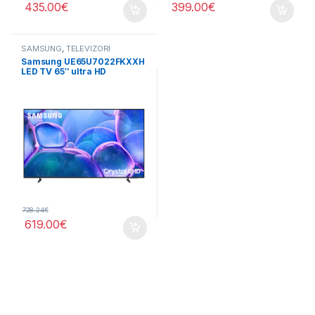
435.00
€
399.00
€
SAMSUNG
,
TELEVIZORI
Samsung UE65U7022FKXXH
LED TV 65″ ultra HD
728.24
€
619.00
€