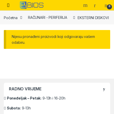
Skip to navigation
Skip to content
Open
0
Početna
RAČUNARI - PERIFERIJA
EKSTERNI DISKOVI
Nijesu pronađeni proizvodi koji odgovaraju vašem
odabiru.
Brands Carousel
RADNO VRIJEME
Poneđeljak – Petak:
9-13h i 16-20h
Subota:
9-13h