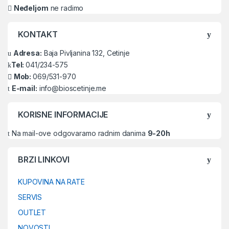
Neđeljom
ne radimo
KONTAKT
Adresa:
Baja Pivljanina 132, Cetinje
Tel:
041/234-575
Mob:
069/531-970
E-mail:
info@bioscetinje.me
KORISNE INFORMACIJE
Na mail-ove odgovaramo radnim danima
9-20h
BRZI LINKOVI
KUPOVINA NA RATE
SERVIS
OUTLET
NOVOSTI