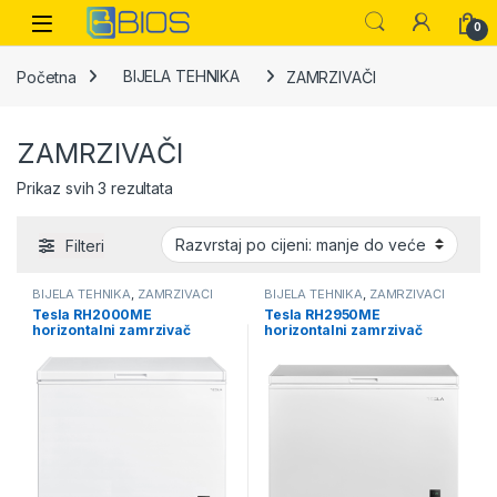
Skip to navigation
Skip to content
Open
0
Početna
BIJELA TEHNIKA
ZAMRZIVAČI
ZAMRZIVAČI
Sorted by price: low to high
Prikaz svih 3 rezultata
Filteri
BIJELA TEHNIKA
,
ZAMRZIVAČI
BIJELA TEHNIKA
,
ZAMRZIVAČI
Tesla RH2000ME
Tesla RH2950ME
horizontalni zamrzivač
horizontalni zamrzivač