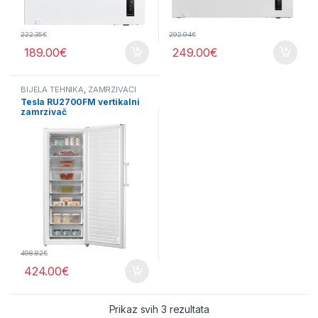
222.35
€
292.94
€
189.00
€
249.00
€
BIJELA TEHNIKA
,
ZAMRZIVAČI
Tesla RU2700FM vertikalni
zamrzivač
498.82
€
424.00
€
Sorted by price: low to 
Prikaz svih 3 rezultata