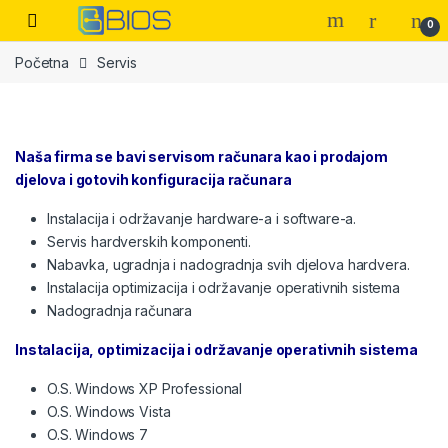
Skip to navigation
Skip to content
Open
0
Početna
Servis
Naša firma se bavi servisom računara kao i prodajom
djelova i gotovih konfiguracija računara
Instalacija i održavanje hardware-a i software-a.
Servis hardverskih komponenti.
Nabavka, ugradnja i nadogradnja svih djelova hardvera.
Instalacija optimizacija i održavanje operativnih sistema
Nadogradnja računara
Instalacija, optimizacija i održavanje operativnih sistema
O.S. Windows XP Professional
O.S. Windows Vista
O.S. Windows 7