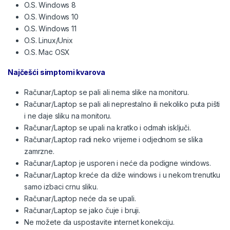
O.S. Windows 8
O.S. Windows 10
O.S. Windows 11
O.S. Linux/Unix
O.S. Mac OSX
Najčešći simptomi kvarova
Računar/Laptop se pali ali nema slike na monitoru.
Računar/Laptop se pali ali neprestalno ili nekoliko puta pišti
i ne daje sliku na monitoru.
Računar/Laptop se upali na kratko i odmah isključi.
Računar/Laptop radi neko vrijeme i odjednom se slika
zamrzne.
Računar/Laptop je usporen i neće da podigne windows.
Računar/Laptop kreće da diže windows i u nekom trenutku
samo izbaci crnu sliku.
Računar/Laptop neće da se upali.
Računar/Laptop se jako čuje i bruji.
Ne možete da uspostavite internet konekciju.