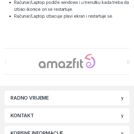
Računar/Laptop podiže windows i u trenutku kada treba da
izbaci ikonice on se restartuje.
Računar/Laptop izbacuje plavi ekran i restartuje se.
Brands Carousel
RADNO VRIJEME
KONTAKT
KORISNE INFORMACIJE