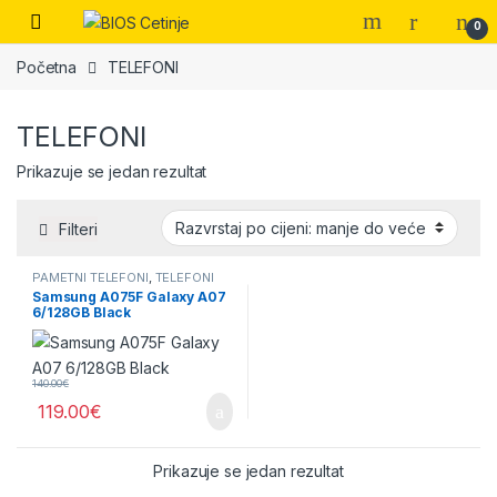
Skip to navigation
Skip to content
Open
0
Početna
TELEFONI
TELEFONI
Prikazuje se jedan rezultat
Filteri
PAMETNI TELEFONI
,
TELEFONI
Samsung A075F Galaxy A07
6/128GB Black
140.00
€
119.00
€
Prikazuje se jedan rezultat