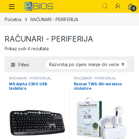
Skip to navigation
Skip to content
Open
0
Početna
RAČUNARI - PERIFERIJA
RAČUNARI - PERIFERIJA
Sorted by price: low to high
Prikaz svih 4 rezultata
Filteri
RAČUNARI - PERIFERIJA
,
RAČUNARI - PERIFERIJA
,
TASTATURE
SLUŠALICE
MS Alpha C300 USB
Remax TWS-50i wireless
tastatura
slušalice