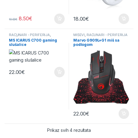
8.50
€
18.00
€
10.00
€
RAČUNARI - PERIFERIJA
,
MIŠEVI
,
RAČUNARI - PERIFERIJA
SLUŠALICE
MS ICARUS C700 gaming
Marvo G909L+G1 miš sa
slušalice
podlogom
22.00
€
22.00
€
Sorted by price: low to 
Prikaz svih 4 rezultata