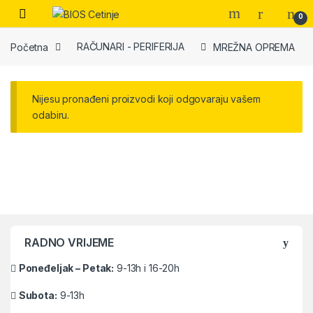
Skip to navigation
Skip to content
Open
0
Početna
RAČUNARI - PERIFERIJA
MREŽNA OPREMA
Nijesu pronađeni proizvodi koji odgovaraju vašem
odabiru.
Brands Carousel
RADNO VRIJEME
Poneđeljak – Petak:
9-13h i 16-20h
Subota:
9-13h