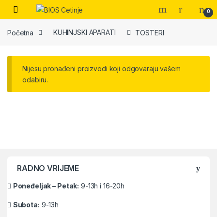
Skip to navigation
Skip to content
Open
0
Početna
KUHINJSKI APARATI
TOSTERI
Nijesu pronađeni proizvodi koji odgovaraju vašem
odabiru.
Brands Carousel
RADNO VRIJEME
Poneđeljak – Petak:
9-13h i 16-20h
Subota:
9-13h