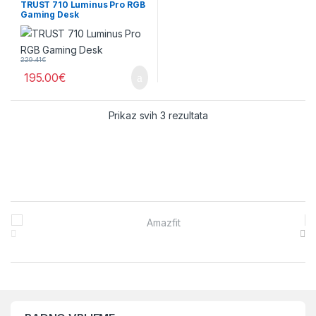
TRUST 710 Luminus Pro RGB
Gaming Desk
229.41
€
195.00
€
Sorted by price: low to 
Prikaz svih 3 rezultata
Brands Carousel