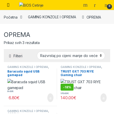
Skip to navigation
Skip to content
Open
0
Početna
GAMING KONZOLE I OPREMA
OPREMA
OPREMA
Sorted by price: low to high
Prikaz svih 3 rezultata
Filteri
GAMING KONZOLE I OPREMA
,
GAMING KONZOLE I OPREMA
,
OPREMA
OPREMA
Baracuda squid USB
TRUST GXT 703 RIYE
gamepad
Gaming chair
-
18%
8.00
€
170.00
€
6.80
€
140.00
€
GAMING KONZOLE I OPREMA
,
OPREMA