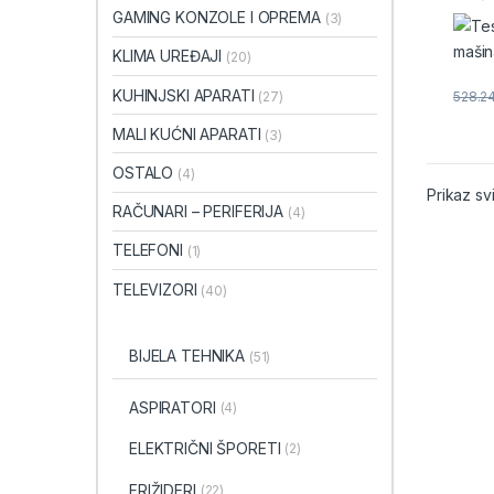
suše
GAMING KONZOLE I OPREMA
(3)
KLIMA UREĐAJI
(20)
KUHINJSKI APARATI
(27)
528.2
MALI KUĆNI APARATI
(3)
OSTALO
(4)
Prikaz sv
RAČUNARI – PERIFERIJA
(4)
TELEFONI
(1)
TELEVIZORI
(40)
BIJELA TEHNIKA
(51)
ASPIRATORI
(4)
ELEKTRIČNI ŠPORETI
(2)
FRIŽIDERI
(22)