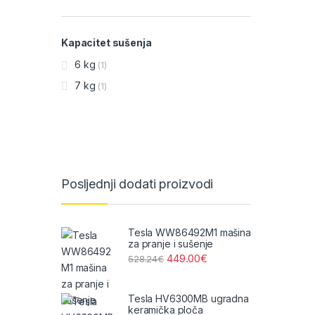
Kapacitet sušenja
6 kg
(1)
7 kg
(1)
Posljednji dodati proizvodi
Tesla WW86492M1 mašina
za pranje i sušenje
449.00
€
528.24
€
Tesla HV6300MB ugradna
keramička ploča