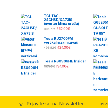
TCL TAC-
24CHSD/XA73IS
inverter klima uređaj
752.00
€
884.71
€
Tesla RU2700FM
vertikalni zamrzivač
424.00
€
498.82
€
Tesla RS0906HE frižider
134.00
€
157.65
€
Prijavite se na Newsletter
...i bu