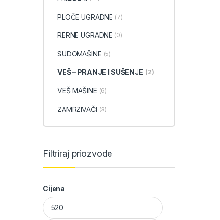
PLOČE UGRADNE
(7)
RERNE UGRADNE
(0)
SUDOMAŠINE
(5)
VEŠ – PRANJE I SUŠENJE
(2)
VEŠ MAŠINE
(6)
ZAMRZIVAČI
(3)
Filtriraj priozvode
Cijena
Minimalna cijena
Maksimalna cijena