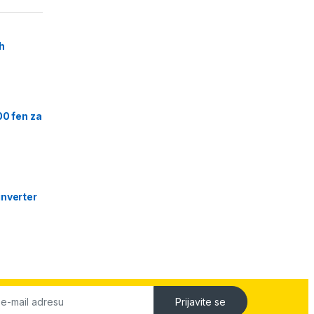
h
00 fen za
nverter
Prijavite se