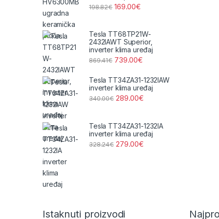
169.00
€
198.82
€
Tesla TT68TP21W-
2432IAWT Superior,
inverter klima uređaj
739.00
€
869.41
€
Tesla TT34ZA31-1232IAW
inverter klima uređaj
289.00
€
340.00
€
Tesla TT34ZA31-1232IA
inverter klima uređaj
279.00
€
328.24
€
Brands Carousel
Istaknuti proizvodi
Najpro