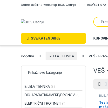
Skip to navigation
Skip to content
Dobro došli na webshop BIOS Cetinje
069/531-970
Search f
SVE KATEGORIJE
KUPOVI
Početna
BIJELA TEHNIKA
VEŠ - PRAN
VEŠ 
Prikaži sve kategorije
BIJELA TEHNIKA
(51)
DIG. APARATI/KAMERE/DRONOVI
(1)
BIJEL
PRANJ
Tes
ELEKTRIČNI TROTINETI
(1)
mašin