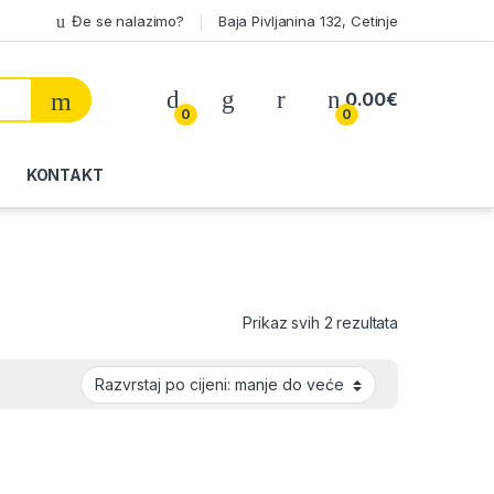
Đe se nalazimo?
Baja Pivljanina 132, Cetinje
My Account
0.00
€
0
0
KONTAKT
Sorted by pri
Prikaz svih 2 rezultata