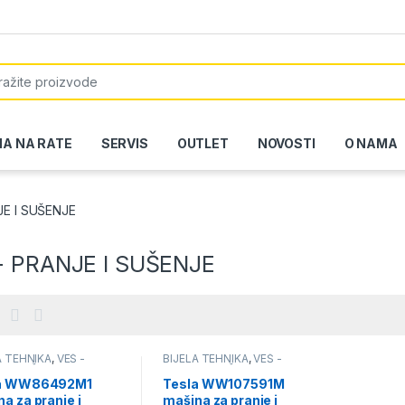
or:
NA NA RATE
SERVIS
OUTLET
NOVOSTI
O NAMA
JE I SUŠENJE
- PRANJE I SUŠENJE
A TEHNIKA
,
VEŠ -
BIJELA TEHNIKA
,
VEŠ -
E I SUŠENJE
PRANJE I SUŠENJE
la WW86492M1
Tesla WW107591M
a za pranje i
mašina za pranje i