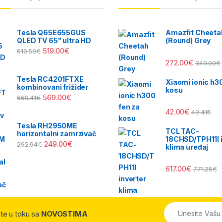
Tesla Q65E655GUS
Amazfit Cheeta
QLED TV 65" ultra HD
(Round) Grey
519.00
€
610.59
€
272.00
€
340.00
€
Tesla RC4201FTXE
Xiaomi ionic h3
kombinovani frižider
kosu
569.00
€
669.41
€
42.00
€
49.41
€
Tesla RH2950ME
TCL TAC-
horizontalni zamrzivač
18CHSD/TPH11I i
249.00
€
292.94
€
klima uređaj
617.00
€
771.25
€
dite u toku sa
NOVOSTIMA