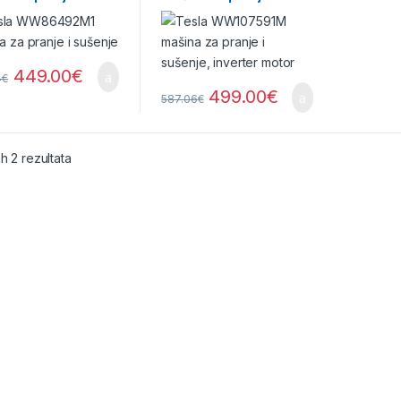
nje
sušenje, inverter motor
449.00
€
4
€
499.00
€
587.06
€
Sorted by price: low to high
ih 2 rezultata