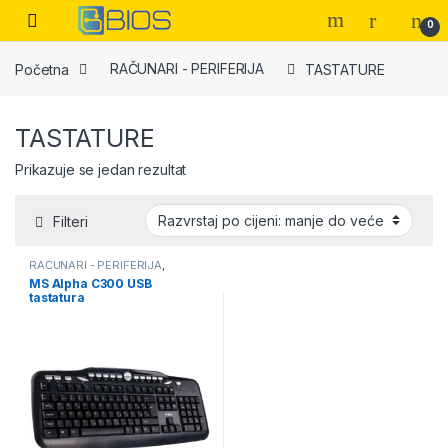
Skip to navigation
Skip to content
Open
0
Početna
RAČUNARI - PERIFERIJA
TASTATURE
TASTATURE
Prikazuje se jedan rezultat
Filteri
RAČUNARI - PERIFERIJA
,
TASTATURE
MS Alpha C300 USB
tastatura