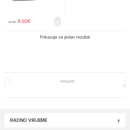
8.50
€
10.00
€
Prikazuje se jedan rezultat
Brands Carousel
RADNO VRIJEME