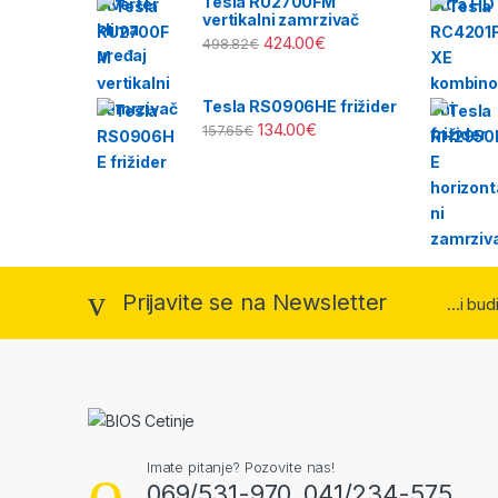
Tesla RU2700FM
vertikalni zamrzivač
424.00
€
498.82
€
Tesla RS0906HE frižider
134.00
€
157.65
€
Prijavite se na Newsletter
...i bu
Imate pitanje? Pozovite nas!
069/531-970, 041/234-575