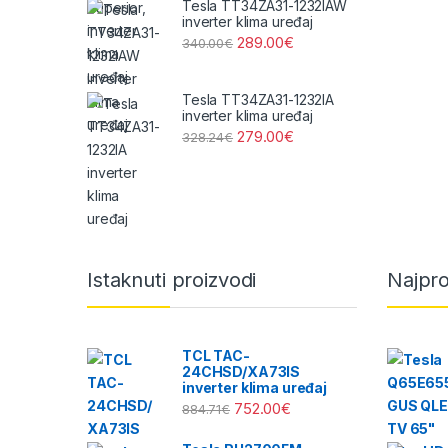
Tesla TT34ZA31-1232IAW
inverter klima uređaj
289.00
€
340.00
€
Tesla TT34ZA31-1232IA
inverter klima uređaj
279.00
€
328.24
€
Brands Carousel
Istaknuti proizvodi
Najpro
TCL TAC-
24CHSD/XA73IS
inverter klima uređaj
752.00
€
884.71
€