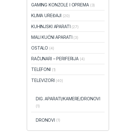
GAMING KONZOLE I OPREMA
(3)
KLIMA UREĐAJI
(20)
KUHINJSKI APARATI
(27)
MALI KUĆNI APARATI
(3)
OSTALO
(4)
RAČUNARI – PERIFERIJA
(4)
TELEFONI
(1)
TELEVIZORI
(40)
DIG. APARATI/KAMERE/DRONOVI
(1)
DRONOVI
(1)