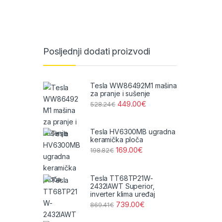
Posljednji dodati proizvodi
Tesla WW86492M1 mašina
za pranje i sušenje
449.00
€
528.24
€
Tesla HV6300MB ugradna
keramička ploča
169.00
€
198.82
€
Tesla TT68TP21W-
2432IAWT Superior,
inverter klima uređaj
739.00
€
869.41
€