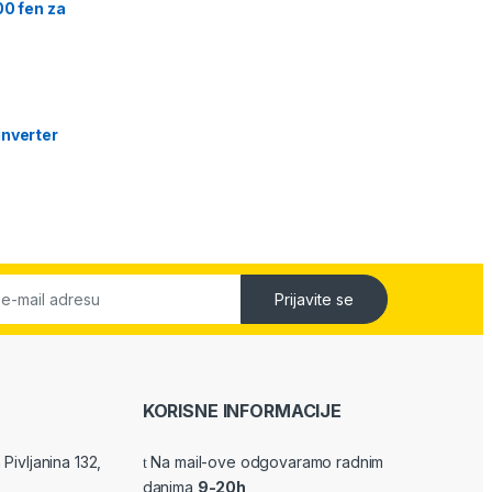
00 fen za
nverter
Prijavite se
KORISNE INFORMACIJE
Pivljanina 132,
Na mail-ove odgovaramo radnim
danima
9-20h