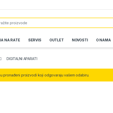
or:
NA NA RATE
SERVIS
OUTLET
NOVOSTI
O NAMA
DIGITALNI APARATI
su pronađeni proizvodi koji odgovaraju vašem odabiru.