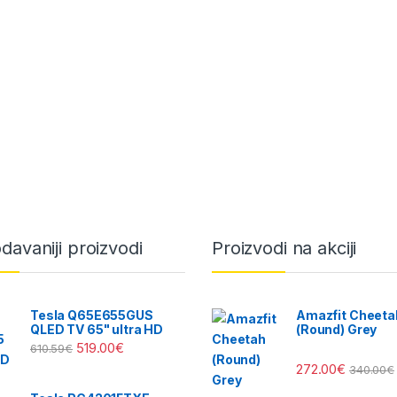
davaniji proizvodi
Proizvodi na akciji
Tesla Q65E655GUS
Amazfit Cheeta
QLED TV 65" ultra HD
(Round) Grey
519.00
€
610.59
€
272.00
€
340.00
€