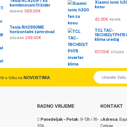
Tesla RC4201FTXE
Xiaomi ionic h3
kombinovani frižider
kosu
569.00
€
669.41
€
42.00
€
49.41
€
Tesla RH2950ME
TCL TAC-
horizontalni zamrzivač
18CHSD/TPH11I i
249.00
€
292.94
€
klima uređaj
617.00
€
771.25
€
dite u toku sa
NOVOSTIMA
RADNO VRIJEME
KONTAKT
Poneđeljak – Petak:
9-13h i 16-
Adresa:
Baja 
20h
Cetinje