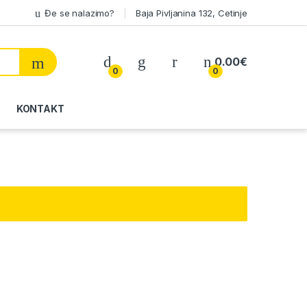
Đe se nalazimo?
Baja Pivljanina 132, Cetinje
My Account
0.00
€
0
0
KONTAKT