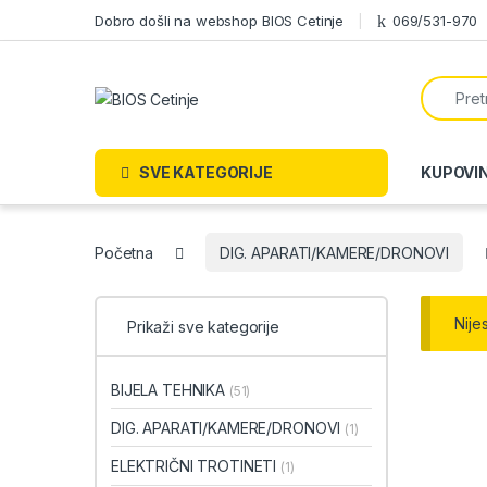
Skip to navigation
Skip to content
Dobro došli na webshop BIOS Cetinje
069/531-970
Search f
SVE KATEGORIJE
KUPOVI
Početna
DIG. APARATI/KAMERE/DRONOVI
Nije
Prikaži sve kategorije
BIJELA TEHNIKA
(51)
DIG. APARATI/KAMERE/DRONOVI
(1)
ELEKTRIČNI TROTINETI
(1)