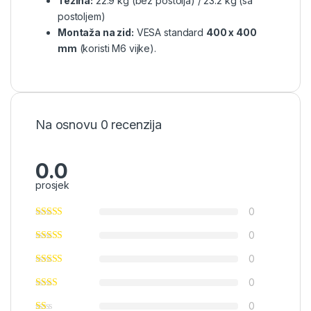
Težina:
22.9 kg (bez postolja) / 23.2 kg (sa
postoljem)
Montaža na zid:
VESA standard
400 x 400
mm
(koristi M6 vijke).
Na osnovu 0 recenzija
0.0
prosjek
0
0
0
0
0