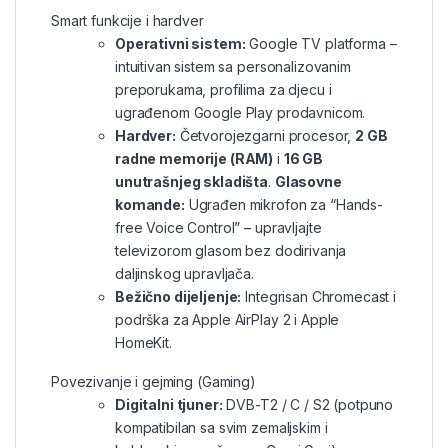
Smart funkcije i hardver
Operativni sistem:
Google TV platforma –
intuitivan sistem sa personalizovanim
preporukama, profilima za djecu i
ugrađenom Google Play prodavnicom.
Hardver:
Četvorojezgarni procesor,
2 GB
radne memorije (RAM)
i
16 GB
unutrašnjeg skladišta
.
Glasovne
komande:
Ugrađen mikrofon za “Hands-
free Voice Control” – upravljajte
televizorom glasom bez dodirivanja
daljinskog upravljača.
Bežično dijeljenje:
Integrisan Chromecast i
podrška za Apple AirPlay 2 i Apple
HomeKit.
Povezivanje i gejming (Gaming)
Digitalni tjuner:
DVB-T2 / C / S2 (potpuno
kompatibilan sa svim zemaljskim i