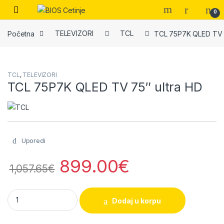
Skip to navigation
Skip to content
Open
0
Početna
TELEVIZORI
TCL
TCL 75P7K QLED TV 7
TCL
,
TELEVIZORI
TCL 75P7K QLED TV 75″ ultra HD
Uporedi
899.00
€
1,057.65
€
TCL 75P7K QLED TV 75" ultra HD quantity
Dodaj u korpu