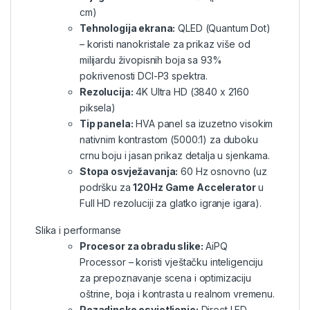
cm)
Tehnologija ekrana:
QLED (Quantum Dot)
– koristi nanokristale za prikaz više od
milijardu živopisnih boja sa 93%
pokrivenosti DCI-P3 spektra.
Rezolucija:
4K Ultra HD (3840 x 2160
piksela)
Tip panela:
HVA panel sa izuzetno visokim
nativnim kontrastom (5000:1) za duboku
crnu boju i jasan prikaz detalja u sjenkama.
Stopa osvježavanja:
60 Hz osnovno (uz
podršku za
120Hz Game Accelerator
u
Full HD rezoluciji za glatko igranje igara).
Slika i performanse
Procesor za obradu slike:
AiPQ
Processor – koristi vještačku inteligenciju
za prepoznavanje scena i optimizaciju
oštrine, boja i kontrasta u realnom vremenu.
Pozadinsko osvjetljenje:
Direct LED