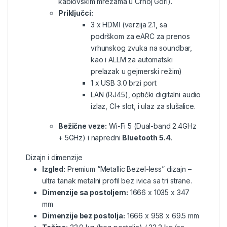
kablovskim mrežama u Crnoj Gori).
Priključci:
3 x HDMI (verzija 2.1, sa
podrškom za eARC za prenos
vrhunskog zvuka na soundbar,
kao i ALLM za automatski
prelazak u gejmerski režim)
1 x USB 3.0 brzi port
LAN (RJ45), optički digitalni audio
izlaz, CI+ slot, i ulaz za slušalice.
Bežične veze:
Wi-Fi 5 (Dual-band 2.4GHz
+ 5GHz) i napredni
Bluetooth 5.4
.
Dizajn i dimenzije
Izgled:
Premium “Metallic Bezel-less” dizajn –
ultra tanak metalni profil bez ivica sa tri strane.
Dimenzije sa postoljem:
1666 x 1035 x 347
mm
Dimenzije bez postolja:
1666 x 958 x 69.5 mm