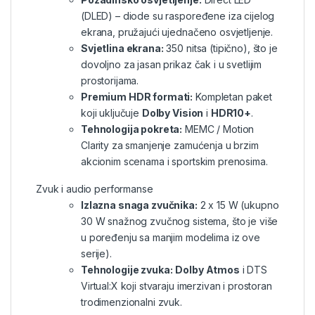
(DLED) – diode su raspoređene iza cijelog
ekrana, pružajući ujednačeno osvjetljenje.
Svjetlina ekrana:
350 nitsa (tipično), što je
dovoljno za jasan prikaz čak i u svetlijim
prostorijama.
Premium HDR formati:
Kompletan paket
koji uključuje
Dolby Vision
i
HDR10+
.
Tehnologija pokreta:
MEMC / Motion
Clarity za smanjenje zamućenja u brzim
akcionim scenama i sportskim prenosima.
Zvuk i audio performanse
Izlazna snaga zvučnika:
2 x 15 W (ukupno
30 W snažnog zvučnog sistema, što je više
u poređenju sa manjim modelima iz ove
serije).
Tehnologije zvuka:
Dolby Atmos
i DTS
Virtual:X koji stvaraju imerzivan i prostoran
trodimenzionalni zvuk.