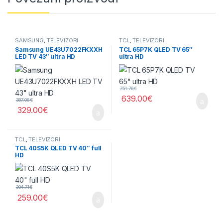
SAMSUNG
,
TELEVIZORI
TCL
,
TELEVIZORI
Samsung UE43U7022FKXXH
TCL 65P7K QLED TV 65″
LED TV 43″ ultra HD
ultra HD
751.76
€
639.00
€
387.06
€
329.00
€
TCL
,
TELEVIZORI
TCL 40S5K QLED TV 40″ full
HD
304.71
€
259.00
€