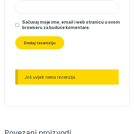
Sačuvaj moje ime, email i web stranicu u ovom
browseru za buduće komentare.
Još uvijek nema recenzija.
Povezani proizvodi