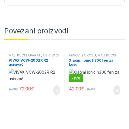
Povezani proizvodi
MALI KUĆNI APARATI
,
USISIVAČI
FENOVI ZA KOSU
,
MALI KUĆNI
APARATI
VIVAX VCW-2002R R2
Xiaomi ionic h300 fen za
usisivač
kosu
-
15%
72.00
€
42.00
€
84.71
€
49.41
€