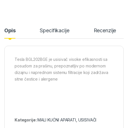
Opis
Specifikacije
Recenzije
Tesla BGL202BGE je usisivač visoke efikasnosti sa
posudom za prašinu, prepoznatljiv po modernom
dizajnu i naprednom sistemu filtracije koji zadržava
sitne čestice i alergene
Kategorije:
MALI KUĆNI APARATI
,
USISIVAČI