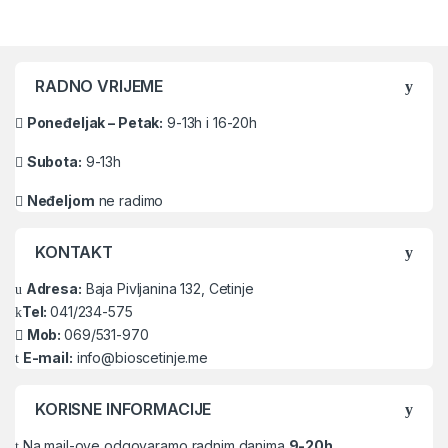
Brands Carousel
RADNO VRIJEME
Poneđeljak – Petak:
9-13h i 16-20h
Subota:
9-13h
Neđeljom
ne radimo
KONTAKT
Adresa:
Baja Pivljanina 132, Cetinje
Tel:
041/234-575
Mob:
069/531-970
E-mail:
info@bioscetinje.me
KORISNE INFORMACIJE
Na mail-ove odgovaramo radnim danima
9-20h