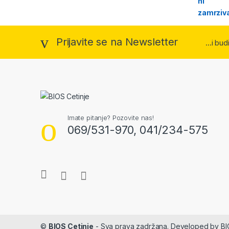
Prijavite se na Newsletter
...i bu
Imate pitanje? Pozovite nas!
069/531-970, 041/234-575
©
BIOS Cetinje
- Sva prava zadržana. Developed by B