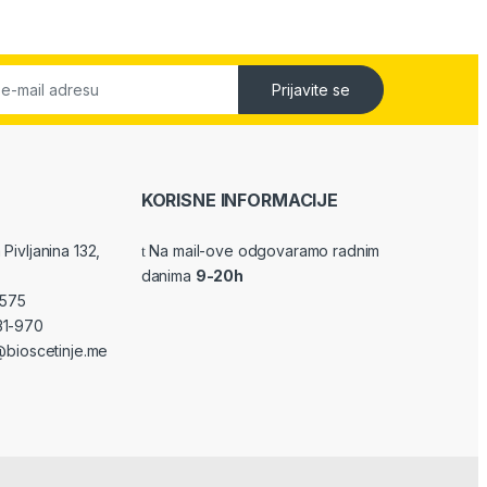
Prijavite se
KORISNE INFORMACIJE
Pivljanina 132,
Na mail-ove odgovaramo radnim
danima
9-20h
-575
31-970
bioscetinje.me