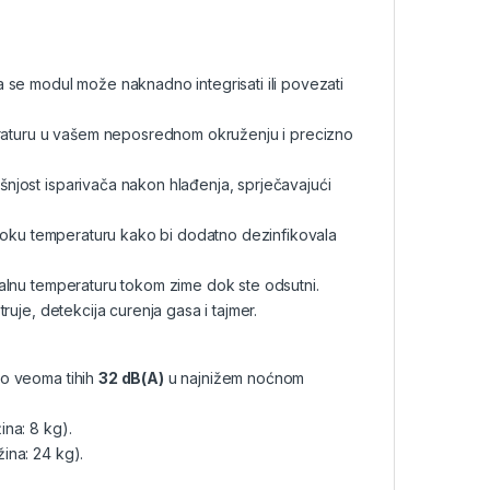
 se modul može naknadno integrisati ili povezati
eraturu u vašem neposrednom okruženju i precizno
šnjost isparivača nakon hlađenja, sprječavajući
isoku temperaturu kako bi dodatno dezinfikovala
alnu temperaturu tokom zime dok ste odsutni.
ruje, detekcija curenja gasa i tajmer.
do veoma tihih
32 dB(A)
u najnižem noćnom
ina: 8 kg).
ina: 24 kg).