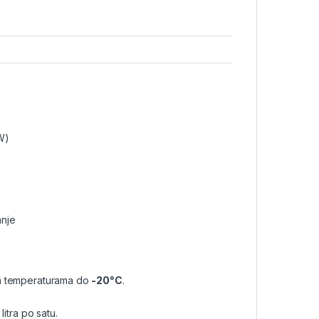
W)
anje
m temperaturama do
-20°C
.
litra po satu.