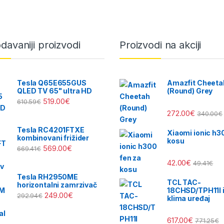
davaniji proizvodi
Proizvodi na akciji
Tesla Q65E655GUS
Amazfit Cheeta
QLED TV 65" ultra HD
(Round) Grey
519.00
€
610.59
€
272.00
€
340.00
€
Tesla RC4201FTXE
Xiaomi ionic h3
kombinovani frižider
kosu
569.00
€
669.41
€
42.00
€
49.41
€
Tesla RH2950ME
TCL TAC-
horizontalni zamrzivač
18CHSD/TPH11I i
249.00
€
292.94
€
klima uređaj
617.00
€
771.25
€