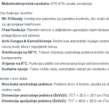
Maksimalni protok vazduha:
670 m³/h unutar prostorije.
učne funkcije i komfor
Wi-Fi Ready:
Uređaj ima pripremu za pametnu kontrolu, što znači da
za upravljanje telefonom.
I Feel funkcija:
Pametni senzor u daljinskom upravljaču mjeri temp
prilagođava rad sistema.
Anti-Fungus & Samočišćenje:
Režim koji automatski isušuje unutra
razvoj buđi, klica i neprijatnih mirisa.
Sterilizacija na 56°C:
Tokom čišćenja unutrašnja jedinica koristi v
komponente.
Grijanje na 8°C:
Funkcija zaštite od smrzavanja koja održava minim
Dodatne opcije:
Turbo režim rada, automatski restart pri nestanku st
enzije i nivo buke
Nivo buke unutrašnje jedinice:
Podesiv kroz 4 brzine, spušta se 
režimu rada.
Dimenzije unutrašnje jedinice (ŠxVxD):
77.7 × 25.0 × 20.1 cm (Tež
Dimenzije spoljašnje jedinice (ŠxVxD):
77.7 × 49.8 × 29.0 cm (Tež