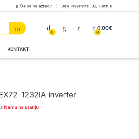
Đe se nalazimo?
Baja Pivljanina 132, Cetinje
My Account
0.00
€
0
0
KONTAKT
EX72-1232IA inverter
t:
Nema na stanju