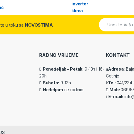
dite u toku sa
NOVOSTIMA
RADNO VRIJEME
KONTAKT
Poneđeljak – Petak:
9-13h i 16-
Adresa:
Baja 
20h
Cetinje
Subota:
9-13h
Tel:
041/234
Neđeljom
ne radimo
Mob:
069/5
E-mail:
info@
IOS