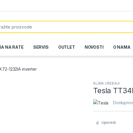
or:
NA NA RATE
SERVIS
OUTLET
NOVOSTI
O NAMA
72-1232IA inverter
KLIMA UREĐAJI
Tesla TT34
Dostupnos
Uporedi