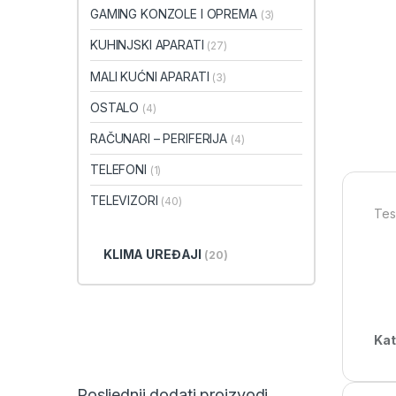
GAMING KONZOLE I OPREMA
(3)
KUHINJSKI APARATI
(27)
MALI KUĆNI APARATI
(3)
OSTALO
(4)
RAČUNARI – PERIFERIJA
(4)
TELEFONI
(1)
TELEVIZORI
(40)
Tes
KLIMA UREĐAJI
(20)
Kat
Posljednji dodati proizvodi