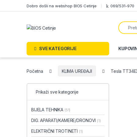
Skip to navigation
Skip to content
Dobro došli na webshop BIOS Cetinje
069/531-970
Search f
SVE KATEGORIJE
KUPOVI
Početna
KLIMA UREĐAJI
Tesla TT34EX
Prikaži sve kategorije
BIJELA TEHNIKA
(51)
DIG. APARATI/KAMERE/DRONOVI
(1)
ELEKTRIČNI TROTINETI
(1)