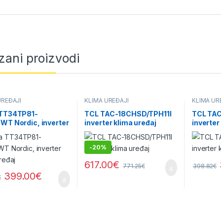
zani proizvodi
UREĐAJI
KLIMA UREĐAJI
KLIMA UR
 TT34TP81-
TCL TAC-18CHSD/TPH11I
TCL TA
WT Nordic, inverter
inverter klima uređaj
inverter
uređaj
-
20%
617.00
€
771.25
€
398.82
€
399.00
€
€