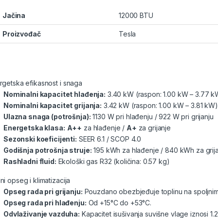
Jačina
12000 BTU
Proizvođač
Tesla
rgetska efikasnost i snaga
Nominalni kapacitet hlađenja:
3.40 kW (raspon: 1.00 kW – 3.77 k
Nominalni kapacitet grijanja:
3.42 kW (raspon: 1.00 kW – 3.81 kW)
Ulazna snaga (potrošnja):
1130 W pri hlađenju / 922 W pri grijanju
Energetska klasa:
A++
za hlađenje /
A+
za grijanje
Sezonski koeficijenti:
SEER 6.1 / SCOP 4.0
Godišnja potrošnja struje:
195 kWh za hlađenje / 840 kWh za grij
Rashladni fluid:
Ekološki gas R32 (količina: 0.57 kg)
ni opseg i klimatizacija
Opseg rada pri grijanju:
Pouzdano obezbjeđuje toplinu na spoljni
Opseg rada pri hlađenju:
Od +15°C do +53°C.
Odvlaživanje vazduha:
Kapacitet isušivanja suvišne vlage iznosi 1.2 