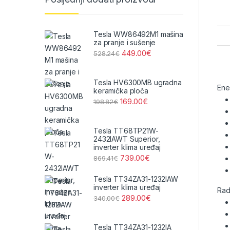
Tesla WW86492M1 mašina
za pranje i sušenje
449.00
€
528.24
€
Tesla HV6300MB ugradna
Ene
keramička ploča
169.00
€
198.82
€
Tesla TT68TP21W-
2432IAWT Superior,
inverter klima uređaj
739.00
€
869.41
€
Tesla TT34ZA31-1232IAW
inverter klima uređaj
Rad
289.00
€
340.00
€
Tesla TT34ZA31-1232IA