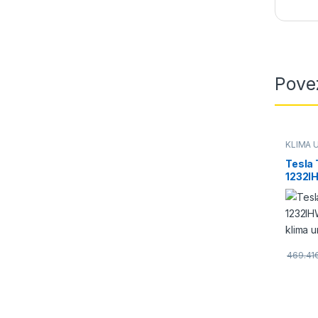
Pove
KLIMA 
Tesla
1232IH
klima 
469.41