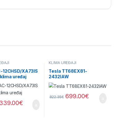
EĐAJI
KLIMA UREĐAJI
C-12CHSD/XA73IS
Tesla TT68EX81-
 klima uređaj
2432IAW
699.00
€
822.35
€
339.00
€