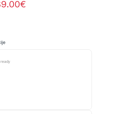
89.00
€
ije
 ready