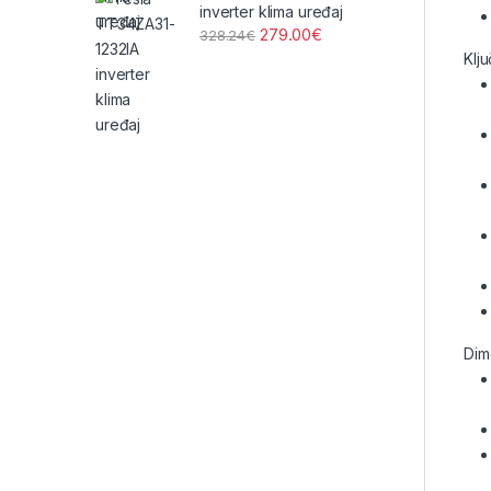
inverter klima uređaj
279.00
€
328.24
€
Klj
Dim