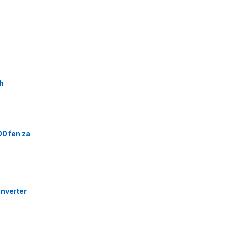
h
00 fen za
nverter