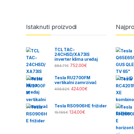
Brands Carousel
Istaknuti proizvodi
Najpro
TCL TAC-
24CHSD/XA73IS
inverter klima uređaj
752.00
€
884.71
€
Tesla RU2700FM
vertikalni zamrzivač
424.00
€
498.82
€
Tesla RS0906HE frižider
134.00
€
157.65
€