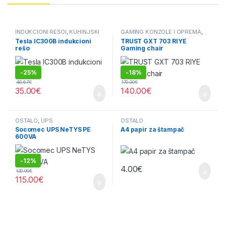
INDUKCIONI REŠOI
,
KUHINJSKI
GAMING KONZOLE I OPREMA
,
APARATI
OPREMA
Tesla IC300B indukcioni
TRUST GXT 703 RIYE
rešo
Gaming chair
-
25%
-
18%
46.67
€
170.00
€
35.00
€
140.00
€
OSTALO
,
UPS
OSTALO
Socomec UPS NeTYS PE
A4 papir za štampač
600VA
-
12%
4.00
€
130.00
€
115.00
€