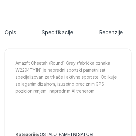
Opis
Specifikacije
Recenzije
Amazfit Cheetah (Round) Grey (fabrička oznaka
W2294TY1N) je napredni sportski pametni sat
specijalizovan za trkače i aktivne sportiste. Odlikuje
se laganim dizajnom, izuzetno preciznim GPS
pozicioniranjem i naprednim AI trenerom
Kategorije:
OSTALO
,
PAMETNI SATOVI