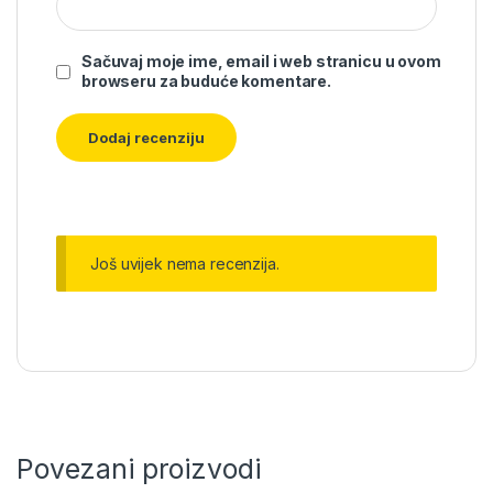
Sačuvaj moje ime, email i web stranicu u ovom
browseru za buduće komentare.
Još uvijek nema recenzija.
Povezani proizvodi