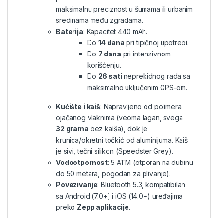
maksimalnu preciznost u šumama ili urbanim
sredinama među zgradama.
Baterija
: Kapacitet 440 mAh.
Do
14 dana
pri tipičnoj upotrebi.
Do
7 dana
pri intenzivnom
korišćenju.
Do
26 sati
neprekidnog rada sa
maksimalno uključenim GPS-om.
Kućište i kaiš
: Napravljeno od polimera
ojačanog vlaknima (veoma lagan, svega
32 grama
bez kaiša), dok je
krunica/okretni točkić od aluminijuma. Kaiš
je sivi, tečni silikon (Speedster Grey).
Vodootpornost
: 5 ATM (otporan na dubinu
do 50 metara, pogodan za plivanje).
Povezivanje
: Bluetooth 5.3, kompatibilan
sa Android (7.0+) i iOS (14.0+) uređajima
preko
Zepp aplikacije
.