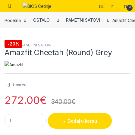
Skip to navigation
Skip to content
Open
0
Početna
OSTALO
PAMETNI SATOVI
Amazfit Ch
-
20%
OSTALO
,
PAMETNI SATOVI
Amazfit Cheetah (Round) Grey
Uporedi
272.00
€
340.00
€
Amazfit Cheetah (Round) Grey quantity
Dodaj u korpu