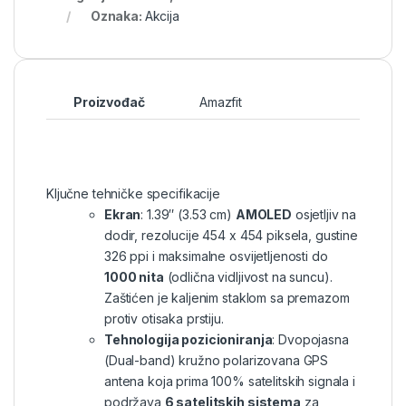
Oznaka:
Akcija
Proizvođač
Amazfit
Ključne tehničke specifikacije
Ekran
: 1.39″ (3.53 cm)
AMOLED
osjetljiv na
dodir, rezolucije 454 x 454 piksela, gustine
326 ppi i maksimalne osvijetljenosti do
1000 nita
(odlična vidljivost na suncu).
Zaštićen je kaljenim staklom sa premazom
protiv otisaka prstiju.
Tehnologija pozicioniranja
: Dvopojasna
(Dual-band) kružno polarizovana GPS
antena koja prima 100% satelitskih signala i
podržava
6 satelitskih sistema
za