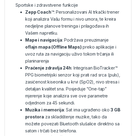
Sportske i zdravstvene funkcije
Zepp Coach™
: Personalizovani AI trkački trener
koji analizira Vašu formu i nivo umora, te kreira
nedjeljne planove treninga i prilagođava ih
Vašem napretku.
Mape i navigacija
: Podržava preuzimanje
oflajn mapa (Offline Maps)
preko aplikacije i
uvoz ruta za navigaciju uživo tokom trčanja ili
planinarenja
Praćenje zdravlja 24h
: Integrisan BioTracker™
PPG biometrijski senzor koji prati rad srca (puls),
zasićenost kiseonika u krvi (SpO2), nivo stresa i
detaljan kvalitet sna. Posjeduje “One-tap”
mjerenje koje analizira sve ove parametre
odjednom za 45 sekundi.
Muzika i memorija
: Sat ima ugrađeno oko
3 GB
prostora
za skladištenje muzike, tako da
možete povezati Bluetooth slušalice direktno sa
satom i trčati bez telefona.