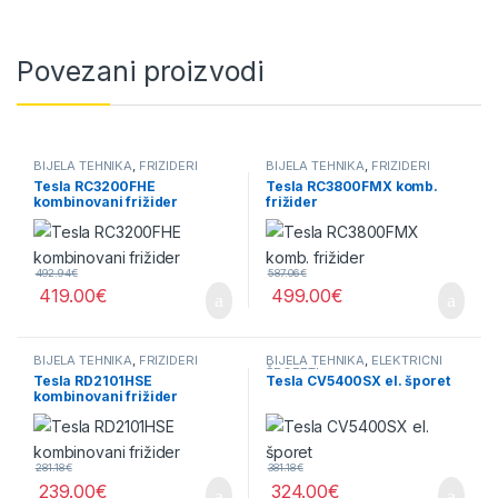
Povezani proizvodi
BIJELA TEHNIKA
,
FRIŽIDERI
BIJELA TEHNIKA
,
FRIŽIDERI
Tesla RC3200FHE
Tesla RC3800FMX komb.
kombinovani frižider
frižider
492.94
€
587.06
€
419.00
€
499.00
€
BIJELA TEHNIKA
,
FRIŽIDERI
BIJELA TEHNIKA
,
ELEKTRIČNI
ŠPORETI
Tesla RD2101HSE
Tesla CV5400SX el. šporet
kombinovani frižider
281.18
€
381.18
€
239.00
€
324.00
€