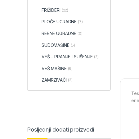
FRIŽIDERI
(22)
PLOČE UGRADNE
(7)
RERNE UGRADNE
(0)
SUDOMAŠINE
(5)
VEŠ – PRANJE I SUŠENJE
(2)
VEŠ MAŠINE
(6)
ZAMRZIVAČI
(3)
Tes
ene
Posljednji dodati proizvodi