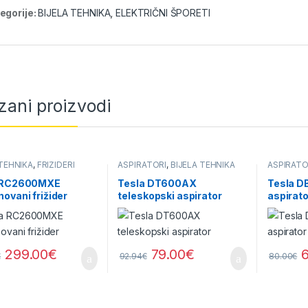
egorije:
BIJELA TEHNIKA
,
ELEKTRIČNI ŠPORETI
zani proizvodi
 TEHNIKA
,
FRIŽIDERI
ASPIRATORI
,
BIJELA TEHNIKA
ASPIRATO
 RC2600MXE
Tesla DT600AX
Tesla D
ovani frižider
teleskopski aspirator
aspirato
299.00
€
79.00
€
€
92.94
€
80.00
€