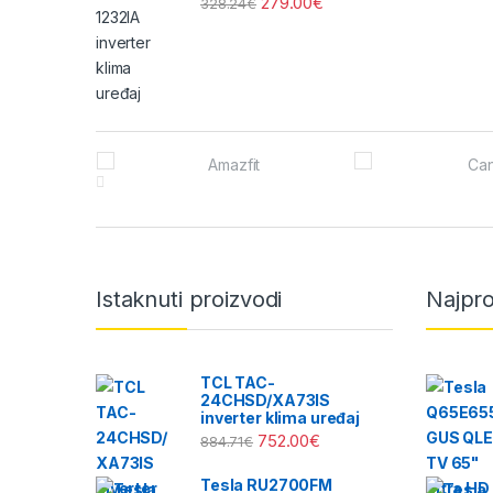
279.00
€
328.24
€
Brands Carousel
Istaknuti proizvodi
Najpro
TCL TAC-
24CHSD/XA73IS
inverter klima uređaj
752.00
€
884.71
€
Tesla RU2700FM