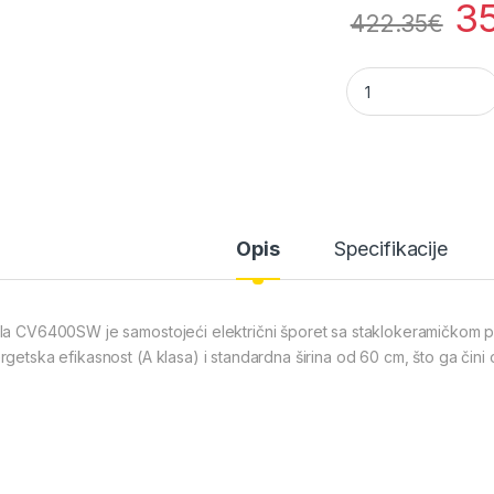
3
422.35
€
Tesla CV6400SW el
Opis
Specifikacije
la CV6400SW je samostojeći električni šporet sa staklokeramičkom pl
rgetska efikasnost (A klasa) i standardna širina od 60 cm, što ga čini