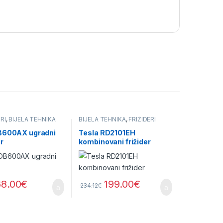
RI
,
BIJELA TEHNIKA
BIJELA TEHNIKA
,
FRIŽIDERI
B600AX ugradni
Tesla RD2101EH
r
kombinovani frižider
68.00
€
199.00
€
234.12
€