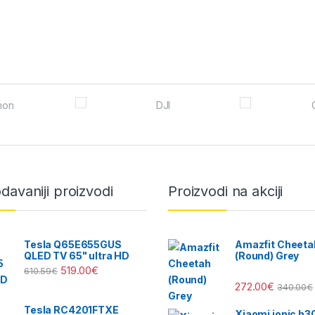
davaniji proizvodi
Proizvodi na akciji
Tesla Q65E655GUS
Amazfit Cheeta
QLED TV 65" ultra HD
(Round) Grey
519.00
€
610.59
€
272.00
€
340.00
€
Tesla RC4201FTXE
Xiaomi ionic h3