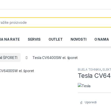
or:
NA NA RATE
SERVIS
OUTLET
NOVOSTI
O NAMA
NI ŠPORETI
Tesla CV6400SW el. šporet
BIJELA TEHNIKA
,
ELEK
Tesla CV64
Uporedi