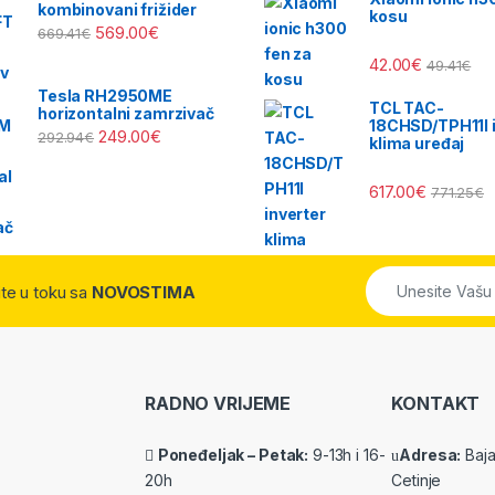
kombinovani frižider
kosu
569.00
€
669.41
€
42.00
€
49.41
€
Tesla RH2950ME
TCL TAC-
horizontalni zamrzivač
18CHSD/TPH11I i
249.00
€
292.94
€
klima uređaj
617.00
€
771.25
€
dite u toku sa
NOVOSTIMA
RADNO VRIJEME
KONTAKT
Poneđeljak – Petak:
9-13h i 16-
Adresa:
Baja 
20h
Cetinje