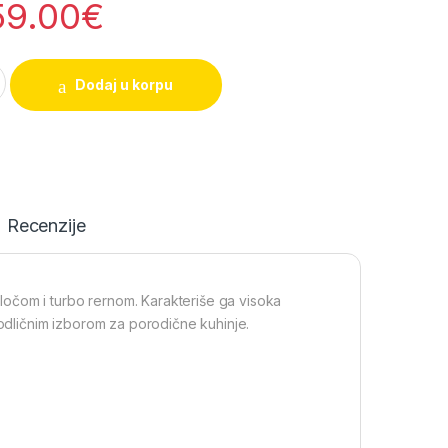
59.00
€
. šporet quantity
Dodaj u korpu
Recenzije
očom i turbo rernom. Karakteriše ga visoka
 odličnim izborom za porodične kuhinje.