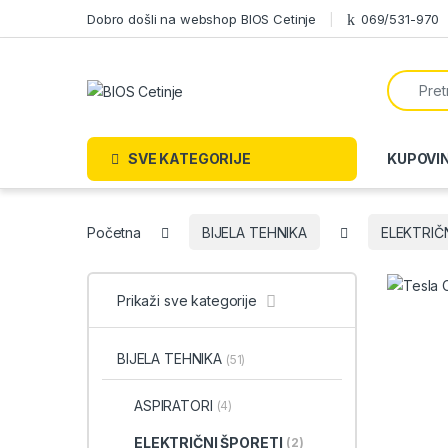
Skip to navigation
Skip to content
Dobro došli na webshop BIOS Cetinje
069/531-970
Search f
SVE KATEGORIJE
KUPOVI
Početna
BIJELA TEHNIKA
ELEKTRIČ
Prikaži sve kategorije
BIJELA TEHNIKA
(51)
ASPIRATORI
(4)
ELEKTRIČNI ŠPORETI
(2)