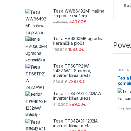
Kat
Tesla WW86492M1 mašina
za pranje i sušenje
449.00
€
528.24
€
Tesla HV6300MB ugradna
Pove
keramička ploča
169.00
€
198.82
€
Tesla TT68TP21W-
BIJELA
2432IAWT Superior,
inverter klima uređaj
Tesla
739.00
€
869.41
€
kombin
Tesla TT34ZA31-1232IAW
inverter klima uređaj
289.00
€
340.00
€
351.76
Tesla TT34ZA31-1232IA
inverter klima uređaj