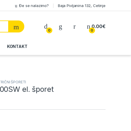
Đe se nalazimo?
Baja Pivljanina 132, Cetinje
My Account
0.00
€
0
0
KONTAKT
TRIČNI ŠPORETI
00SW el. šporet