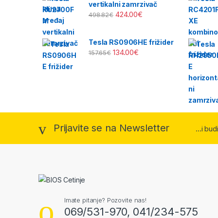
vertikalni zamrzivač
424.00
€
498.82
€
Tesla RS0906HE frižider
134.00
€
157.65
€
Prijavite se na Newsletter
...i bu
Imate pitanje? Pozovite nas!
069/531-970, 041/234-575