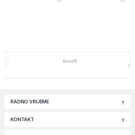
Brands Carousel
RADNO VRIJEME
KONTAKT