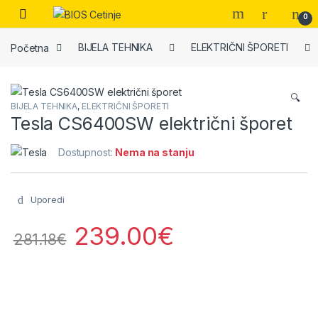
Skip to navigation
Skip to content
Open
0
Početna
BIJELA TEHNIKA
ELEKTRIČNI ŠPORETI
🔍
BIJELA TEHNIKA
,
ELEKTRIČNI ŠPORETI
Tesla CS6400SW električni šporet
Dostupnost:
Nema na stanju
Uporedi
239.00
€
281.18
€