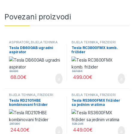
Povezani proizvodi
ASPIRATORI
,
BIJELA TEHNIKA
BIJELA TEHNIKA
,
FRIŽIDERI
Tesla DB600AB ugradni
Tesla RC3800FMX komb.
aspirator
frižider
80.00
€
587.06
€
68.00
€
499.00
€
BIJELA TEHNIKA
,
FRIŽIDERI
BIJELA TEHNIKA
,
FRIŽIDERI
Tesla RD2101HBE
Tesla RS3600FMX frižider
kombinovani frižider
sa jednim vratima
287.06
€
528.24
€
244.00
€
449.00
€