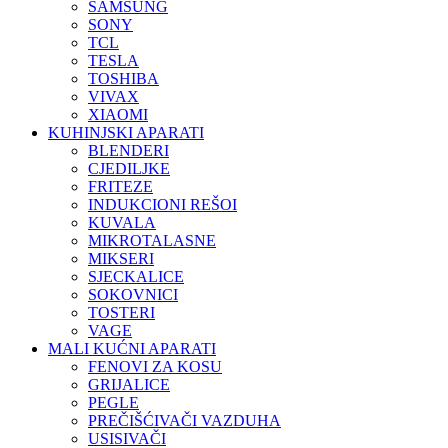
SAMSUNG
SONY
TCL
TESLA
TOSHIBA
VIVAX
XIAOMI
KUHINJSKI APARATI
BLENDERI
CJEDILJKE
FRITEZE
INDUKCIONI REŠOI
KUVALA
MIKROTALASNE
MIKSERI
SJECKALICE
SOKOVNICI
TOSTERI
VAGE
MALI KUĆNI APARATI
FENOVI ZA KOSU
GRIJALICE
PEGLE
PREČIŠĆIVAČI VAZDUHA
USISIVAČI