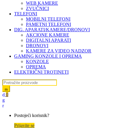
WEB KAMERE
ZVUČNICI
TELEFONI
MOBILNI TELEFONI
PAMETNI TELEFONI
DIG. APARATI/KAMERE/DRONOVI
AKCIONE KAMERE
DIGITALNI APARATI
DRONOVI
KAMERE ZA VIDEO NADZOR
GAMING KONZOLE I OPREMA
KONZOLE
OPREMA
ELEKTRIČNI TROTINETI
Search for:
0
My
Account
Postojeći korisnik?
Prijavite se