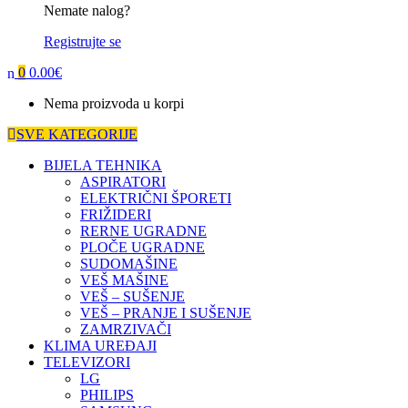
Nemate nalog?
Registrujte se
0
0.00
€
Nema proizvoda u korpi
SVE KATEGORIJE
BIJELA TEHNIKA
ASPIRATORI
ELEKTRIČNI ŠPORETI
FRIŽIDERI
RERNE UGRADNE
PLOČE UGRADNE
SUDOMAŠINE
VEŠ MAŠINE
VEŠ – SUŠENJE
VEŠ – PRANJE I SUŠENJE
ZAMRZIVAČI
KLIMA UREĐAJI
TELEVIZORI
LG
PHILIPS