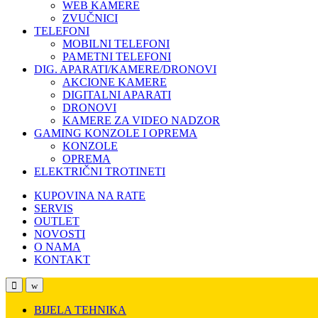
WEB KAMERE
ZVUČNICI
TELEFONI
MOBILNI TELEFONI
PAMETNI TELEFONI
DIG. APARATI/KAMERE/DRONOVI
AKCIONE KAMERE
DIGITALNI APARATI
DRONOVI
KAMERE ZA VIDEO NADZOR
GAMING KONZOLE I OPREMA
KONZOLE
OPREMA
ELEKTRIČNI TROTINETI
KUPOVINA NA RATE
SERVIS
OUTLET
NOVOSTI
O NAMA
KONTAKT
Open
Close
BIJELA TEHNIKA