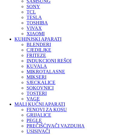
SAMSUNG
SONY
TCL
TESLA
TOSHIBA
VIVAX
XIAOMI
KUHINJSKI APARATI
BLENDERI
CJEDILJKE
FRITEZE
INDUKCIONI REŠOI
KUVALA
MIKROTALASNE
MIKSERI
SJECKALICE
SOKOVNICI
TOSTERI
VAGE
MALI KUĆNI APARATI
FENOVI ZA KOSU
GRIJALICE
PEGLE
PREČIŠĆIVAČI VAZDUHA
USISIVAČI