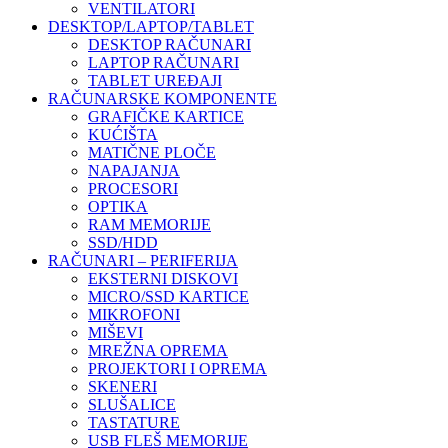
VENTILATORI
DESKTOP/LAPTOP/TABLET
DESKTOP RAČUNARI
LAPTOP RAČUNARI
TABLET UREĐAJI
RAČUNARSKE KOMPONENTE
GRAFIČKE KARTICE
KUĆIŠTA
MATIČNE PLOČE
NAPAJANJA
PROCESORI
OPTIKA
RAM MEMORIJE
SSD/HDD
RAČUNARI – PERIFERIJA
EKSTERNI DISKOVI
MICRO/SSD KARTICE
MIKROFONI
MIŠEVI
MREŽNA OPREMA
PROJEKTORI I OPREMA
SKENERI
SLUŠALICE
TASTATURE
USB FLEŠ MEMORIJE