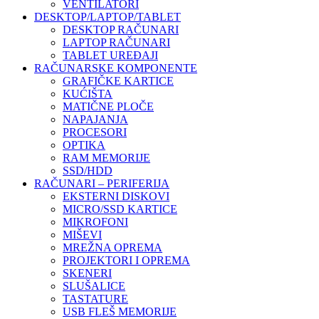
VENTILATORI
DESKTOP/LAPTOP/TABLET
DESKTOP RAČUNARI
LAPTOP RAČUNARI
TABLET UREĐAJI
RAČUNARSKE KOMPONENTE
GRAFIČKE KARTICE
KUĆIŠTA
MATIČNE PLOČE
NAPAJANJA
PROCESORI
OPTIKA
RAM MEMORIJE
SSD/HDD
RAČUNARI – PERIFERIJA
EKSTERNI DISKOVI
MICRO/SSD KARTICE
MIKROFONI
MIŠEVI
MREŽNA OPREMA
PROJEKTORI I OPREMA
SKENERI
SLUŠALICE
TASTATURE
USB FLEŠ MEMORIJE