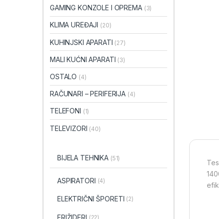
GAMING KONZOLE I OPREMA
(3)
KLIMA UREĐAJI
(20)
KUHINJSKI APARATI
(27)
MALI KUĆNI APARATI
(3)
OSTALO
(4)
RAČUNARI – PERIFERIJA
(4)
TELEFONI
(1)
TELEVIZORI
(40)
BIJELA TEHNIKA
(51)
Tes
140
ASPIRATORI
(4)
efi
ELEKTRIČNI ŠPORETI
(2)
FRIŽIDERI
(22)