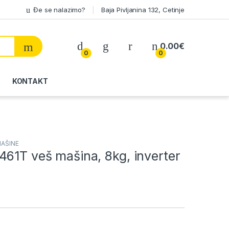
Đe se nalazimo?
Baja Pivljanina 132, Cetinje
My Account
0.00
€
0
0
KONTAKT
MAŠINE
61T veš mašina, 8kg, inverter