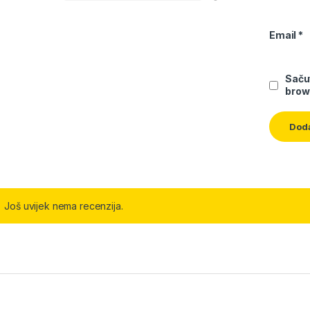
Email
*
Saču
brow
Još uvijek nema recenzija.