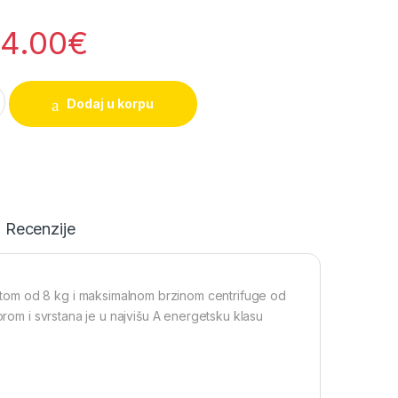
4.00
€
 mašina, 8kg, inverter motor quantity
Dodaj u korpu
Recenzije
tom od 8 kg i maksimalnom brzinom centrifuge od
orom i svrstana je u najvišu A energetsku klasu