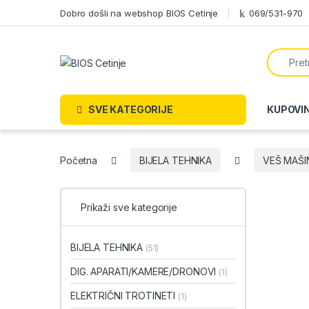
Skip to navigation
Skip to content
Dobro došli na webshop BIOS Cetinje
069/531-970
Search f
SVE KATEGORIJE
KUPOVI
Početna
BIJELA TEHNIKA
VEŠ MAŠI
Prikaži sve kategorije
BIJELA TEHNIKA
(51)
DIG. APARATI/KAMERE/DRONOVI
(1)
ELEKTRIČNI TROTINETI
(1)