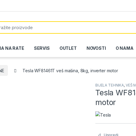
or:
NA NA RATE
SERVIS
OUTLET
NOVOSTI
O NAMA
NE
Tesla WF81461T veš mašina, 8kg, inverter motor
BIJELA TEHNIKA
,
VEŠ 
Tesla WF814
motor
Uporedi