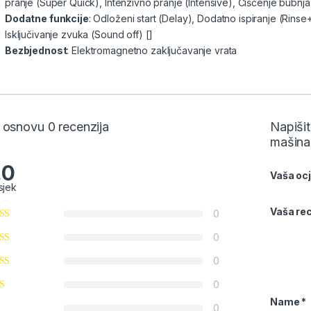
pranje (Super Quick), Intenzivno pranje (Intensive), Čišćenje bubnj
Dodatne funkcije
: Odloženi start (Delay), Dodatno ispiranje (Rins
Isključivanje zvuka (Sound off)
[]
Bezbjednost
: Elektromagnetno zaključavanje vrata
 osnovu 0 recenzija
Napiši
mašina,
.0
Vaša oc
sjek
Vaša rec
0
0
0
0
Name
*
0