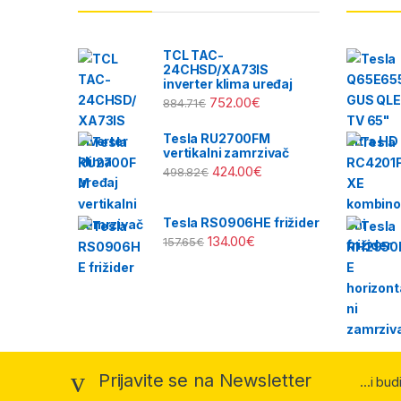
TCL TAC-
24CHSD/XA73IS
inverter klima uređaj
752.00
€
884.71
€
Tesla RU2700FM
vertikalni zamrzivač
424.00
€
498.82
€
Tesla RS0906HE frižider
134.00
€
157.65
€
Prijavite se na Newsletter
...i bu