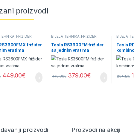
zani proizvodi
 TEHNIKA
,
FRIŽIDERI
BIJELA TEHNIKA
,
FRIŽIDERI
BIJELA T
 RS3600FMX frižider
Tesla RS3600FM frižider
Tesla R
nim vratima
sa jednim vratima
kombinov
449.00
€
379.00
€
€
445.88
€
234.12
€
davaniji proizvodi
Proizvodi na akciji