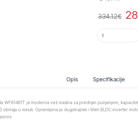
28
334.12
€
Tesla WF81461T veš
Opis
Specifikacije
la WF81461T je moderna veš mašina sa prednjim punjenjem, kapacite
0 obrtaja u minuti. Opremljena je dugotrajnim i tihim BLDC inverter mot
kasnos