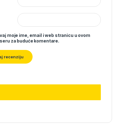
vaj moje ime, email i web stranicu u ovom
seru za buduće komentare.