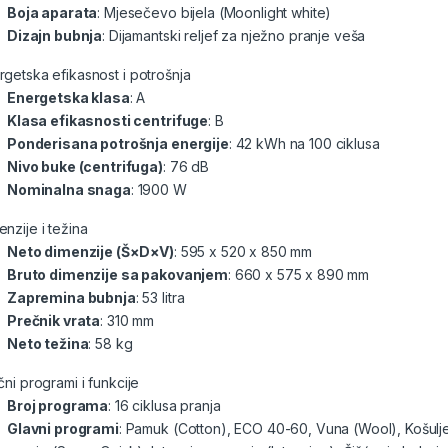
Boja aparata
: Mjesečevo bijela (Moonlight white)
Dizajn bubnja
: Dijamantski reljef za nježno pranje veša
rgetska efikasnost i potrošnja
Energetska klasa
: A
Klasa efikasnosti centrifuge
: B
Ponderisana potrošnja energije
: 42 kWh na 100 ciklusa
Nivo buke (centrifuga)
: 76 dB
Nominalna snaga
: 1900 W
nzije i težina
Neto dimenzije (Š×D×V)
: 595 x 520 x 850 mm
Bruto dimenzije sa pakovanjem
: 660 x 575 x 890 mm
Zapremina bubnja
: 53 litra
Prečnik vrata
: 310 mm
Neto težina
: 58 kg
čni programi i funkcije
Broj programa
: 16 ciklusa pranja
Glavni programi
: Pamuk (Cotton), ECO 40-60, Vuna (Wool), Košulje