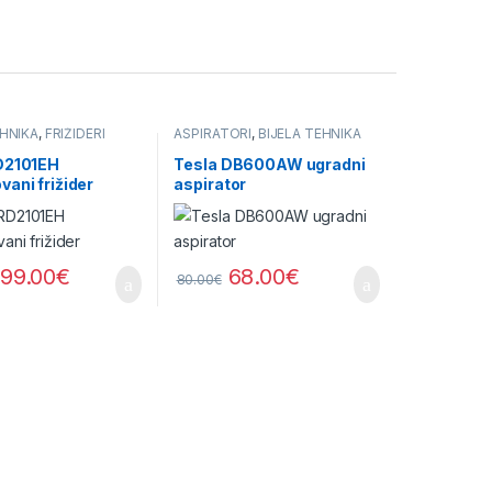
EHNIKA
,
FRIŽIDERI
ASPIRATORI
,
BIJELA TEHNIKA
D2101EH
Tesla DB600AW ugradni
ani frižider
aspirator
199.00
€
68.00
€
80.00
€