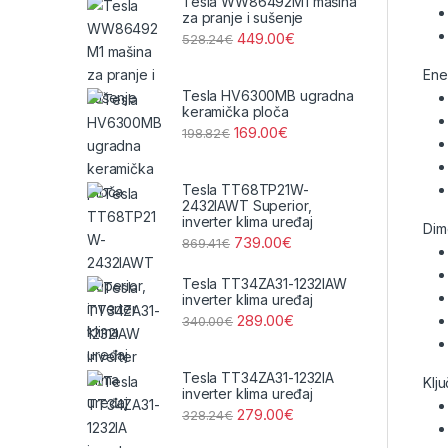
Tesla WW86492M1 mašina
za pranje i sušenje
449.00
€
528.24
€
Ene
Tesla HV6300MB ugradna
keramička ploča
169.00
€
198.82
€
Tesla TT68TP21W-
2432IAWT Superior,
inverter klima uređaj
Dime
739.00
€
869.41
€
Tesla TT34ZA31-1232IAW
inverter klima uređaj
289.00
€
340.00
€
Tesla TT34ZA31-1232IA
Klju
inverter klima uređaj
279.00
€
328.24
€