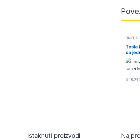
Pove
BIJELA
Tesla
sa jed
528.24
Brands Carousel
Istaknuti proizvodi
Najpro