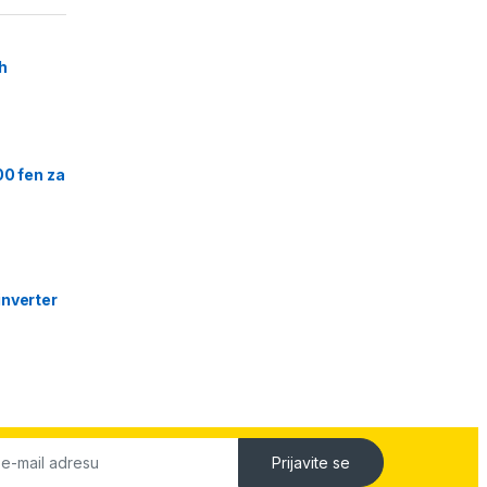
h
00 fen za
nverter
Prijavite se