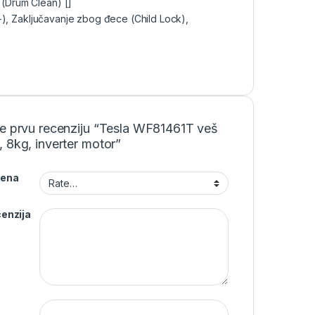
a (Drum Clean)
[]
e+), Zaključavanje zbog đece (Child Lock),
te prvu recenziju “Tesla WF81461T veš
 8kg, inverter motor”
jena
enzija