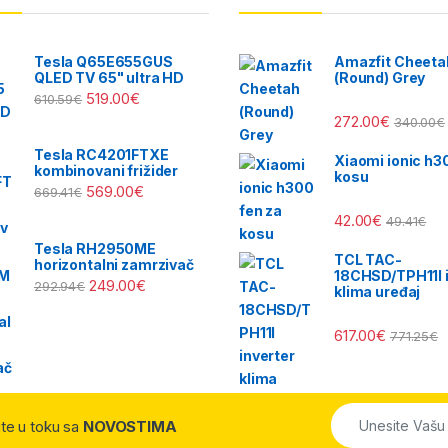
Tesla Q65E655GUS
Amazfit Cheeta
QLED TV 65" ultra HD
(Round) Grey
519.00
€
610.59
€
272.00
€
340.00
€
Tesla RC4201FTXE
Xiaomi ionic h3
kombinovani frižider
kosu
569.00
€
669.41
€
42.00
€
49.41
€
Tesla RH2950ME
TCL TAC-
horizontalni zamrzivač
18CHSD/TPH11I i
249.00
€
292.94
€
klima uređaj
617.00
€
771.25
€
dite u toku sa
NOVOSTIMA