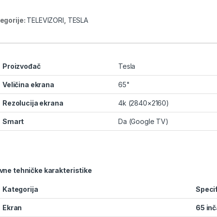
egorije:
TELEVIZORI
,
TESLA
Proizvođač
Tesla
Veličina ekrana
65"
Rezolucija ekrana
4k (2840×2160)
Smart
Da (Google TV)
vne tehničke karakteristike
Kategorija
Specif
Ekran
65 inč