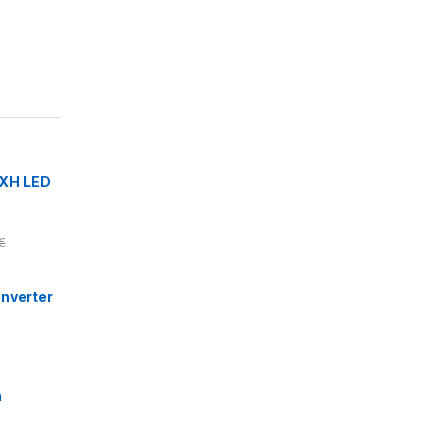
XH LED
€
nverter
n