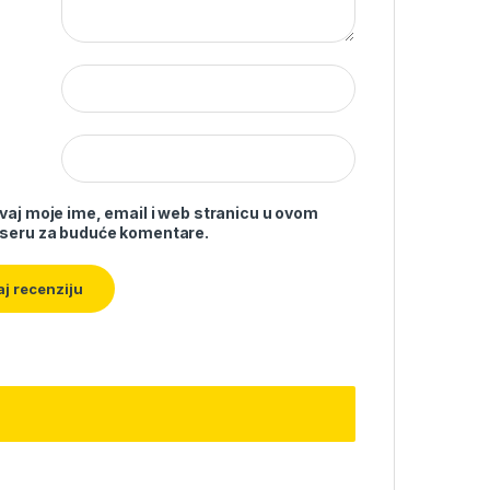
vaj moje ime, email i web stranicu u ovom
seru za buduće komentare.