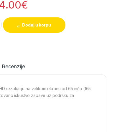
4.00
€
ED TV 65" ultra HD quantity
Dodaj u korpu
Recenzije
HD rezoluciju na velikom ekranu od 65 inča (165
izovano iskustvo zabave uz podršku za