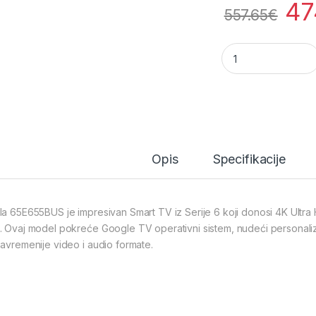
47
557.65
€
Tesla 65E655BUS L
Opis
Specifikacije
la 65E655BUS je impresivan Smart TV iz Serije 6 koji donosi 4K Ultra 
. Ovaj model pokreće Google TV operativni sistem, nudeći personal
savremenije video i audio formate.