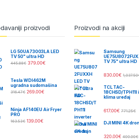
davaniji proizvodi
Proizvodi na akciji
LG 50UA73003LA LED
Samsung
TV 50" ultra HD
UE75U8072FUX
TV 75" ultra HD
379.00
€
445.88
€
830.00
€
1,037.50
Tesla WDI462M
ugradna sudomašina
TCL TAC-
269.00
€
18CHSD/TPH11I i
316.47
€
klima uređaj
Ninja AF140EU Air Fryer
617.00
€
771.25
€
PRO
139.00
€
163.53
€
DJI MINI 4K dro
320.00
€
400.00
€