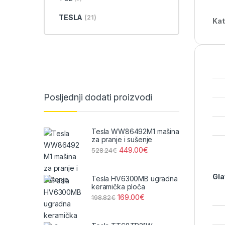
TESLA
(21)
Kat
Posljednji dodati proizvodi
Tesla WW86492M1 mašina
za pranje i sušenje
449.00
€
528.24
€
Gla
Tesla HV6300MB ugradna
keramička ploča
169.00
€
198.82
€