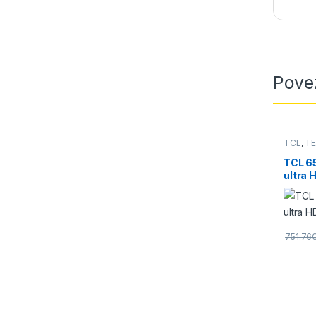
Pove
TCL
,
TE
TCL 6
ultra 
751.76