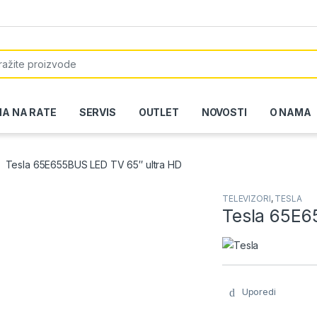
or:
NA NA RATE
SERVIS
OUTLET
NOVOSTI
O NAMA
Tesla 65E655BUS LED TV 65″ ultra HD
TELEVIZORI
,
TESLA
Tesla 65E6
Uporedi