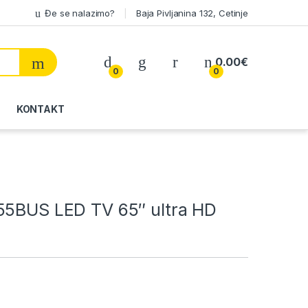
Đe se nalazimo?
Baja Pivljanina 132, Cetinje
My Account
0.00
€
0
0
KONTAKT
55BUS LED TV 65″ ultra HD