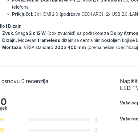
telefona.
Priključci:
3x HDMI 2.0 (podržava CEC i ARC), 2x USB 2.0, LAN,
io i Dizajn
Zvuk:
Snaga
2 x 12 W
(box zvučnici) sa podrškom za
Dolby Atmo
Dizajn:
Moderan
frameless
dizajn sa centralnim postoljem koji se 
Montaža:
VESA standard
200 x 400 mm
(prema nekim specifikac
 osnovu 0 recenzija
Napiši
LED TV
.0
Vaša oc
sjek
Vaša rec
0
0