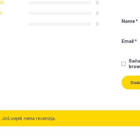
0
0
Name
*
0
Email
*
Saču
brow
Još uvijek nema recenzija.