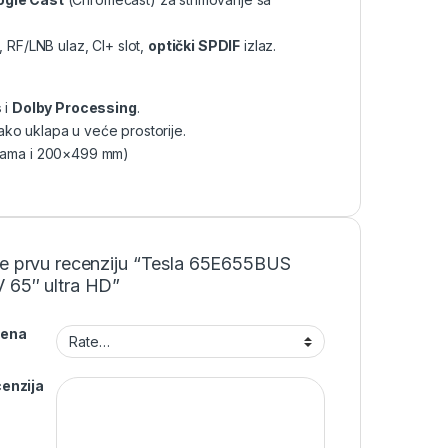
 RF/LNB ulaz, CI+ slot,
optički SPDIF
izlaz.
s
i
Dolby Processing
.
lako uklapa u veće prostorije.
ijama i 200×499 mm)
te prvu recenziju “Tesla 65E655BUS
 65″ ultra HD”
jena
enzija