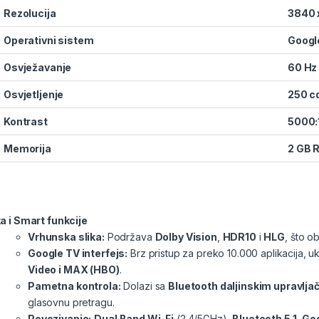
Rezolucija
3840 
Operativni sistem
Googl
Osvježavanje
60 Hz
Osvjetljenje
250 c
Kontrast
5000:
Memorija
2 GB 
ka i Smart funkcije
Vrhunska slika:
Podržava
Dolby Vision
,
HDR10
i
HLG
, što o
Google TV interfejs:
Brz pristup za preko 10.000 aplikacija, uk
Video i MAX (HBO)
.
Pametna kontrola:
Dolazi sa
Bluetooth daljinskim upravlj
glasovnu pretragu.
Povezivanje:
Dual Band Wi-Fi
(2.4/5GHz),
Bluetooth 5.1
,
Go