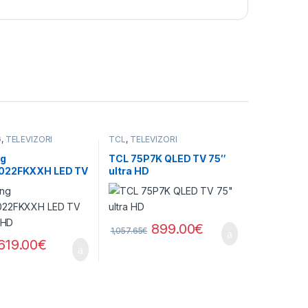
G
,
TELEVIZORI
TCL
,
TELEVIZORI
g
TCL 75P7K QLED TV 75″
022FKXXH LED TV
ultra HD
a HD
899.00
€
1,057.65
€
619.00
€