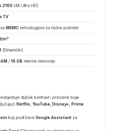
x 2160
(4K Ultra HD)
e TV
sa
MEMC
tehnologijom za tečne pokrete
d/m²
1
(Dinamički)
RAM
/
16 GB
interne memorije
bezbjeđuje dubok kontrast i precizne boje.
ljučujući
Netflix, YouTube, Disney+, Prime
ačem
koji podržava
Google Assistant
za
ogle Cast
(Chromecast) za strimovanje sa