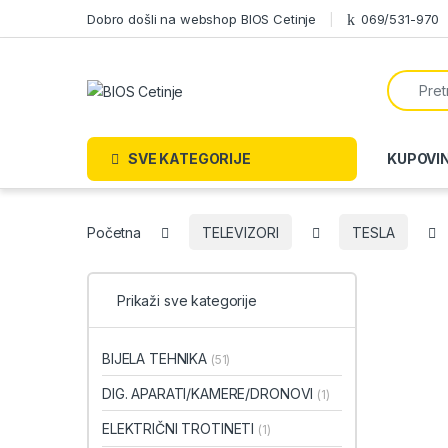
Skip to navigation
Skip to content
Dobro došli na webshop BIOS Cetinje
069/531-970
Search f
SVE KATEGORIJE
KUPOVI
Početna
TELEVIZORI
TESLA
Prikaži sve kategorije
BIJELA TEHNIKA
(51)
DIG. APARATI/KAMERE/DRONOVI
(1)
ELEKTRIČNI TROTINETI
(1)