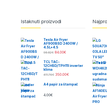
Brands Carousel
Istaknuti proizvodi
Najpro
Tesla Air Fryer
AF900BSD 2400W /
4.5L+4.5
84.00
€
98.82
€
TCL TAC-
12CHSD/TPH11I inverter
klima
350.00
€
411.76
€
A4 papir za štampač
4.00
€