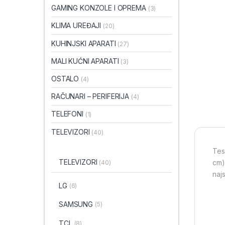
GAMING KONZOLE I OPREMA
(3)
KLIMA UREĐAJI
(20)
KUHINJSKI APARATI
(27)
MALI KUĆNI APARATI
(3)
OSTALO
(4)
RAČUNARI – PERIFERIJA
(4)
TELEFONI
(1)
TELEVIZORI
(40)
Tes
TELEVIZORI
cm)
(40)
naj
LG
(6)
SAMSUNG
(5)
TCL
(8)