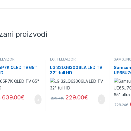
zani proizvodi
LEVIZORI
LG
,
TELEVIZORI
SAMSUN
5P7K QLED TV 65″
LG 32LQ63006LA LED TV
Samsun
HD
32″ full HD
UE65U7
65″ ultr
639.00
€
229.00
€
€
269.41
€
728.24
€