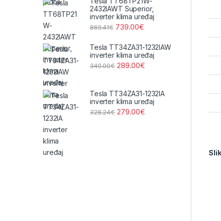
Tesla TT68TP21W-
2432IAWT Superior,
inverter klima uređaj
739.00
€
869.41
€
Tesla TT34ZA31-1232IAW
inverter klima uređaj
289.00
€
340.00
€
Tesla TT34ZA31-1232IA
inverter klima uređaj
279.00
€
328.24
€
Sli