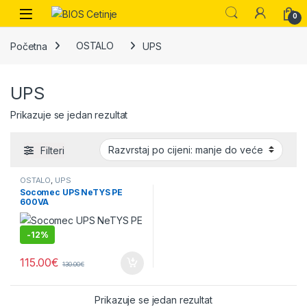
Skip to navigation
Skip to content
Open
0
Početna
OSTALO
UPS
UPS
Prikazuje se jedan rezultat
Filteri
OSTALO
,
UPS
Socomec UPS NeTYS PE
600VA
-
12%
115.00
€
130.00
€
Prikazuje se jedan rezultat