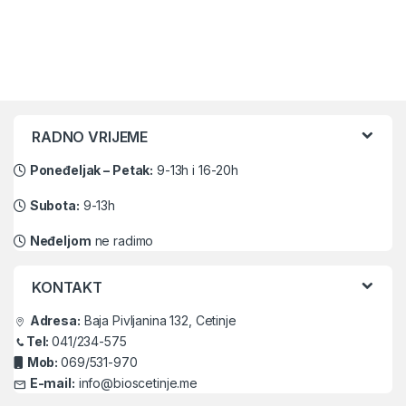
Brands Carousel
RADNO VRIJEME
Poneđeljak – Petak:
9-13h i 16-20h
Subota:
9-13h
Neđeljom
ne radimo
KONTAKT
Adresa:
Baja Pivljanina 132, Cetinje
Tel:
041/234-575
Mob:
069/531-970
E-mail:
info@bioscetinje.me