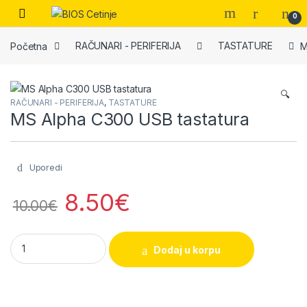
Skip to navigation
Skip to content
Open
0
Početna
RAČUNARI - PERIFERIJA
TASTATURE
M
🔍
RAČUNARI - PERIFERIJA
,
TASTATURE
MS Alpha C300 USB tastatura
Uporedi
8.50
€
10.00
€
MS Alpha C300 USB tastatura quantity
Dodaj u korpu