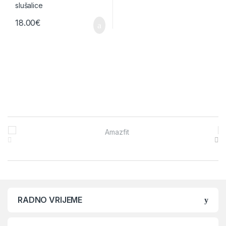
18.00
€
Brands Carousel
RADNO VRIJEME