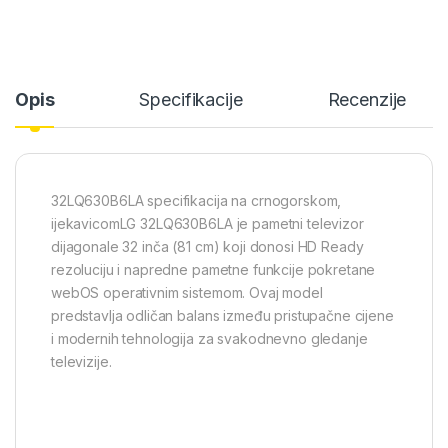
Opis
Specifikacije
Recenzije
32LQ630B6LA specifikacija na crnogorskom,
ijekavicomLG 32LQ630B6LA je pametni televizor
dijagonale 32 inča (81 cm) koji donosi HD Ready
rezoluciju i napredne pametne funkcije pokretane
webOS operativnim sistemom. Ovaj model
predstavlja odličan balans između pristupačne cijene
i modernih tehnologija za svakodnevno gledanje
televizije.