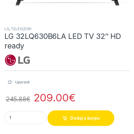
LG
,
TELEVIZORI
LG 32LQ630B6LA LED TV 32″ HD
ready
Uporedi
209.00
€
245.88
€
LG 32LQ630B6LA LED TV 32" HD ready quantity
Dodaj u korpu