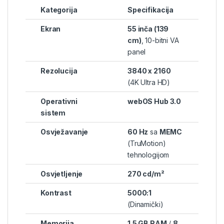
Kategorija
Specifikacija
Ekran
55 inča (139
cm)
, 10-bitni VA
panel
Rezolucija
3840 x 2160
(4K Ultra HD)
Operativni
webOS Hub 3.0
sistem
Osvježavanje
60 Hz
sa
MEMC
(TruMotion)
tehnologijom
Osvjetljenje
270 cd/m²
Kontrast
5000:1
(Dinamički)
Memorija
1.5 GB RAM
/
8