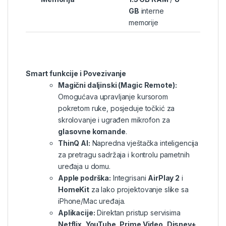
GB
interne
memorije
Smart funkcije i Povezivanje
Magični daljinski (Magic Remote):
Omogućava upravljanje kursorom
pokretom ruke, posjeduje točkić za
skrolovanje i ugrađen mikrofon za
glasovne komande
.
ThinQ AI:
Napredna vještačka inteligencija
za pretragu sadržaja i kontrolu pametnih
uređaja u domu.
Apple podrška:
Integrisani
AirPlay 2
i
HomeKit
za lako projektovanje slike sa
iPhone/Mac uređaja.
Aplikacije:
Direktan pristup servisima
Netflix, YouTube, Prime Video, Disney+
,