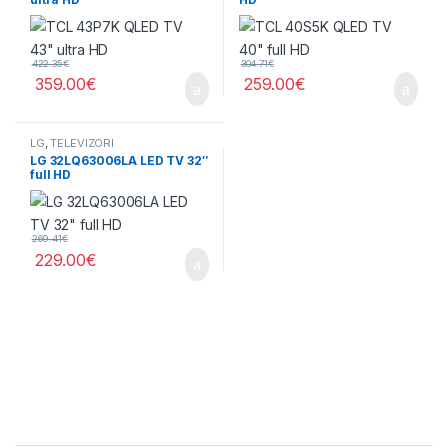
422.35
€
304.71
€
359.00
€
259.00
€
LG
,
TELEVIZORI
LG 32LQ63006LA LED TV 32″
full HD
269.41
€
229.00
€