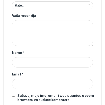
Vaša recenzija
Name
*
Email
*
Sačuvaj moje ime, email i web stranicu u ovom
browseru za buduće komentare.