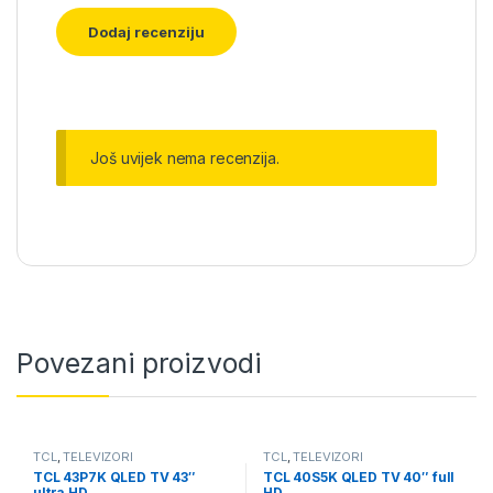
Još uvijek nema recenzija.
Povezani proizvodi
TCL
,
TELEVIZORI
TCL
,
TELEVIZORI
TCL 43P7K QLED TV 43″
TCL 40S5K QLED TV 40″ full
ultra HD
HD