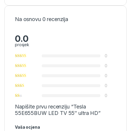
Na osnovu 0 recenzija
0.0
prosjek
0
0
0
0
0
Napišite prvu recenziju “Tesla
55E655BUW LED TV 55″ ultra HD”
Vaša ocjena