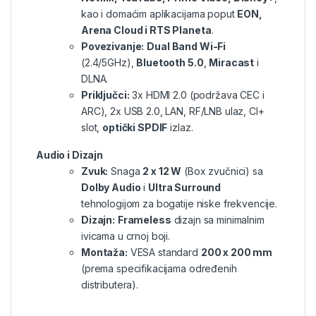
kao i domaćim aplikacijama poput
EON,
Arena Cloud i RTS Planeta
.
Povezivanje:
Dual Band Wi-Fi
(2.4/5GHz),
Bluetooth 5.0
,
Miracast
i
DLNA.
Priključci:
3x HDMI 2.0 (podržava CEC i
ARC), 2x USB 2.0, LAN, RF/LNB ulaz, CI+
slot,
optički SPDIF
izlaz.
Audio i Dizajn
Zvuk:
Snaga
2 x 12 W
(Box zvučnici) sa
Dolby Audio
i
Ultra Surround
tehnologijom za bogatije niske frekvencije.
Dizajn:
Frameless
dizajn sa minimalnim
ivicama u crnoj boji.
Montaža:
VESA standard
200 x 200 mm
(prema specifikacijama određenih
distributera).