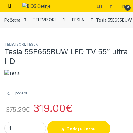
Skip to navigation
Skip to content
Open
0
Početna
TELEVIZORI
TESLA
Tesla 55E655BUW L
TELEVIZORI
,
TESLA
Tesla 55E655BUW LED TV 55″ ultra
HD
Uporedi
319.00
€
375.29
€
Tesla 55E655BUW LED TV 55" ultra HD quantity
Dodaj u korpu