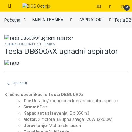
Skip to navigation
Skip to content
Open
0
Početna
BIJELA TEHNIKA
ASPIRATORI
Tesla DB
ASPIRATORI
,
BIJELA TEHNIKA
Tesla DB600AX ugradni aspirator
Uporedi
Ključne specifikacije Tesla DB600AX:
Tip:
Ugradni/podugradni konvencionalni aspirator
Širina:
60cm
Kapacitet usisavanja:
Do 350m3
Motor:
2 motora, ukupna snaga 120W (2x60W)
Upravljanje:
Mehanički tasteri
Osvetljenje:
1 LED sijalica