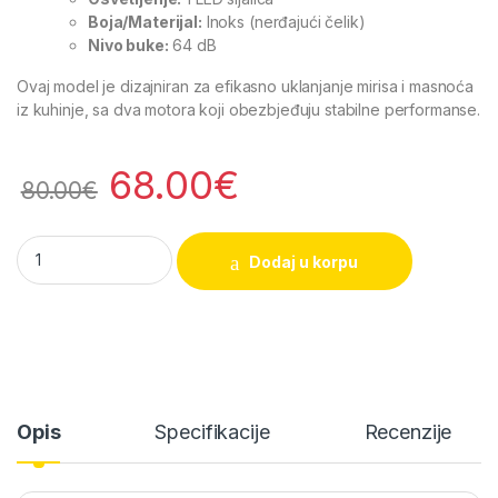
Boja/Materijal:
Inoks (nerđajući čelik)
Nivo buke:
64 dB
Ovaj model je dizajniran za efikasno uklanjanje mirisa i masnoća
iz kuhinje, sa dva motora koji obezbjeđuju stabilne performanse.
68.00
€
80.00
€
Tesla DB600AX ugradni aspirator quantity
Dodaj u korpu
Opis
Specifikacije
Recenzije