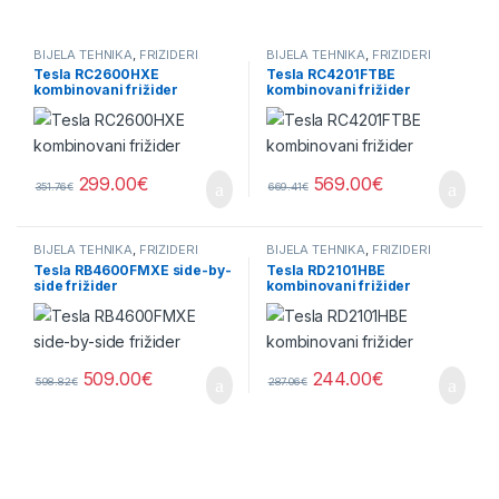
BIJELA TEHNIKA
,
FRIŽIDERI
BIJELA TEHNIKA
,
FRIŽIDERI
Tesla RC2600HXE
Tesla RC4201FTBE
kombinovani frižider
kombinovani frižider
299.00
€
569.00
€
351.76
€
669.41
€
BIJELA TEHNIKA
,
FRIŽIDERI
BIJELA TEHNIKA
,
FRIŽIDERI
Tesla RB4600FMXE side-by-
Tesla RD2101HBE
side frižider
kombinovani frižider
509.00
€
244.00
€
598.82
€
287.06
€