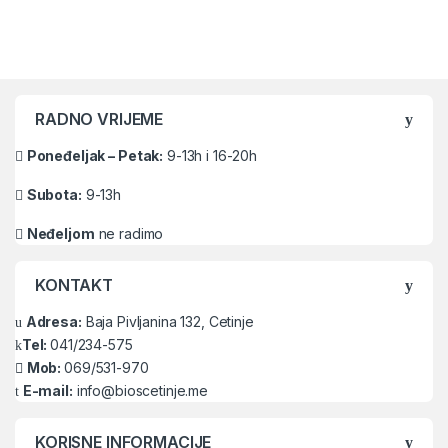
Brands Carousel
RADNO VRIJEME
Poneđeljak – Petak:
9-13h i 16-20h
Subota:
9-13h
Neđeljom
ne radimo
KONTAKT
Adresa:
Baja Pivljanina 132, Cetinje
Tel:
041/234-575
Mob:
069/531-970
E-mail:
info@bioscetinje.me
KORISNE INFORMACIJE