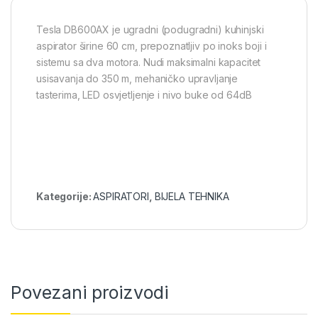
Tesla DB600AX je ugradni (podugradni) kuhinjski
aspirator širine 60 cm, prepoznatljiv po inoks boji i
sistemu sa dva motora. Nudi maksimalni kapacitet
usisavanja do 3
50 m, mehaničko upravljanje
tasterima, LED osvjetljenje i nivo buke od 64dB
Kategorije:
ASPIRATORI
,
BIJELA TEHNIKA
Povezani proizvodi