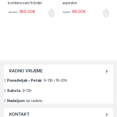
389.00
€
68.00
€
457.65
€
80.00
€
Brands Carousel
RADNO VRIJEME
Poneđeljak – Petak:
9-13h i 16-20h
Subota:
9-13h
Neđeljom
ne radimo
KONTAKT