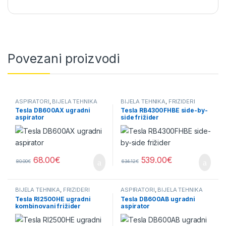
Povezani proizvodi
ASPIRATORI
,
BIJELA TEHNIKA
BIJELA TEHNIKA
,
FRIŽIDERI
Tesla DB600AX ugradni
Tesla RB4300FHBE side-by-
aspirator
side frižider
68.00
€
539.00
€
80.00
€
634.12
€
BIJELA TEHNIKA
,
FRIŽIDERI
ASPIRATORI
,
BIJELA TEHNIKA
Tesla RI2500HE ugradni
Tesla DB600AB ugradni
kombinovani frižider
aspirator