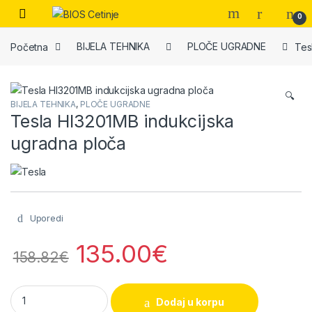
Skip to navigation
Skip to content
Open
0
Početna
BIJELA TEHNIKA
PLOČE UGRADNE
Tes
🔍
BIJELA TEHNIKA
,
PLOČE UGRADNE
Tesla HI3201MB indukcijska
ugradna ploča
Uporedi
135.00
€
158.82
€
Tesla HI3201MB indukcijska ugradna ploča quantity
Dodaj u korpu