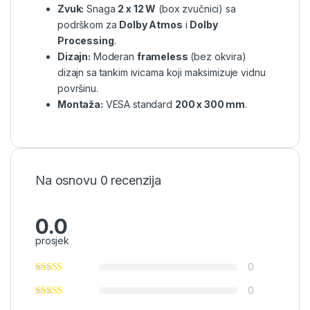
Zvuk:
Snaga
2 x 12 W
(box zvučnici) sa
podrškom za
Dolby Atmos
i
Dolby
Processing
.
Dizajn:
Moderan
frameless
(bez okvira)
dizajn sa tankim ivicama koji maksimizuje vidnu
površinu.
Montaža:
VESA standard
200 x 300 mm
.
Na osnovu 0 recenzija
0.0
prosjek
0
0