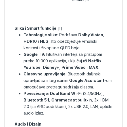
Slika i Smart funkcije
[
1
]
Tehnologije slike:
Podržava
Dolby Vision
,
HDR10
i
HLG
, što obezbjeđuje vrhunski
kontrast i živopisne QLED boje.
Google TV:
Intuitivan interfejs sa pristupom
preko 10.000 aplikacija, uključujući
Netflix
,
YouTube
,
Disney+
,
Prime Video
i
MAX
.
Glasovno upravljanje:
Bluetooth daljinski
upravljač sa integrisanim
Google Assistant
-om
omogućava pretragu sadržaja glasom.
Povezivanje:
Dual Band Wi-Fi
(2.4/5GHz),
Bluetooth 5.1
,
Chromecast built-in
, 3x HDMI
2.0 (sa ARC podrškom), 2x USB 2.0, LAN, optički
audio izlaz.
Audio i Dizajn