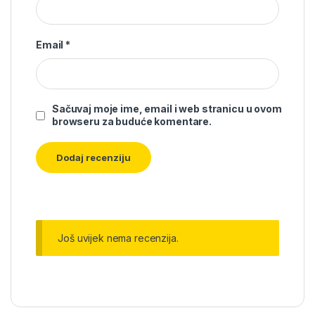
Email
*
Sačuvaj moje ime, email i web stranicu u ovom
browseru za buduće komentare.
Još uvijek nema recenzija.