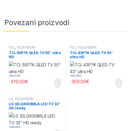
Povezani proizvodi
TCL
,
TELEVIZORI
TCL
,
TELEVIZORI
TCL 55P7K QLED TV 55″ ultra
TCL 43P7K QLED TV 43″
HD
ultra HD
492.94
€
422.35
€
419.00
€
359.00
€
LG
,
TELEVIZORI
LG 32LQ630B6LA LED TV 32″
HD ready
245.88
€