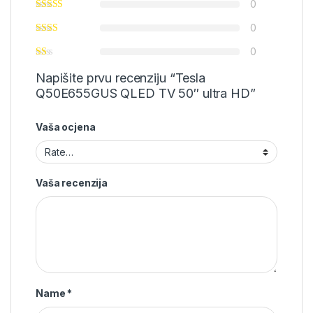
0
0
0
Napišite prvu recenziju “Tesla
Q50E655GUS QLED TV 50″ ultra HD”
Vaša ocjena
Vaša recenzija
Name
*