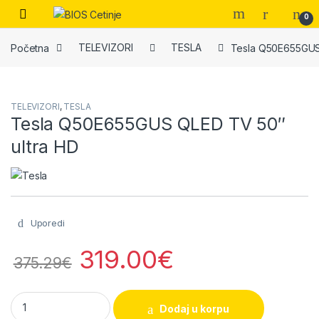
Skip to navigation
Skip to content
Open
0
Početna
TELEVIZORI
TESLA
Tesla Q50E655GUS
TELEVIZORI
,
TESLA
Tesla Q50E655GUS QLED TV 50″
ultra HD
Uporedi
319.00
€
375.29
€
Tesla Q50E655GUS QLED TV 50" ultra HD quantity
Dodaj u korpu