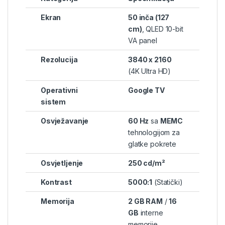
Ekran
50 inča (127
cm)
, QLED 10-bit
VA panel
Rezolucija
3840 x 2160
(4K Ultra HD)
Operativni
Google TV
sistem
Osvježavanje
60 Hz
sa
MEMC
tehnologijom za
glatke pokrete
Osvjetljenje
250 cd/m²
Kontrast
5000:1
(Statički)
Memorija
2 GB RAM
/
16
GB
interne
memorije