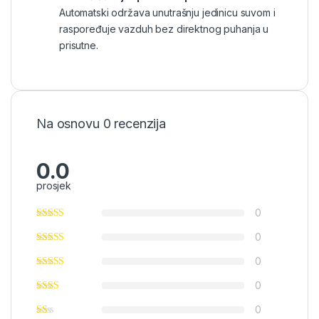
Automatski održava unutrašnju jedinicu suvom i
raspoređuje vazduh bez direktnog puhanja u
prisutne.
Na osnovu 0 recenzija
0.0
prosjek
0
0
0
0
0