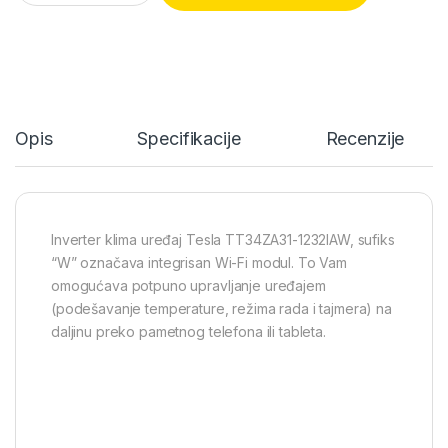
Opis
Specifikacije
Recenzije
Inverter klima uređaj Tesla TT34ZA31-1232IAW, sufiks
“W” označava integrisan Wi-Fi modul. To Vam
omogućava potpuno upravljanje uređajem
(podešavanje temperature, režima rada i tajmera) na
daljinu preko pametnog telefona ili tableta.