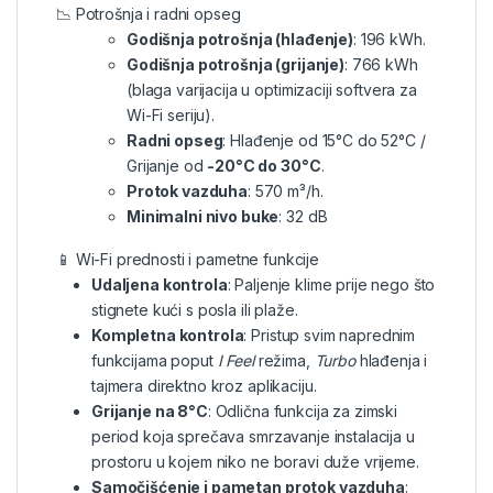
📉 Potrošnja i radni opseg
Godišnja potrošnja (hlađenje)
: 196 kWh.
Godišnja potrošnja (grijanje)
: 766 kWh
(blaga varijacija u optimizaciji softvera za
Wi-Fi seriju).
Radni opseg
: Hlađenje od 15°C do 52°C /
Grijanje od
-20°C do 30°C
.
Protok vazduha
: 570 m³/h.
Minimalni nivo buke
: 32 dB
📱 Wi-Fi prednosti i pametne funkcije
Udaljena kontrola
: Paljenje klime prije nego što
stignete kući s posla ili plaže.
Kompletna kontrola
: Pristup svim naprednim
funkcijama poput
I Feel
režima,
Turbo
hlađenja i
tajmera direktno kroz aplikaciju.
Grijanje na 8°C
: Odlična funkcija za zimski
period koja sprečava smrzavanje instalacija u
prostoru u kojem niko ne boravi duže vrijeme.
Samočišćenje i pametan protok vazduha
: