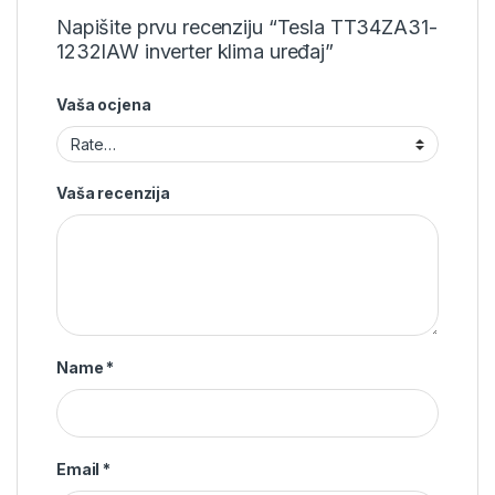
Napišite prvu recenziju “Tesla TT34ZA31-
1232IAW inverter klima uređaj”
Vaša ocjena
Vaša recenzija
Name
*
Email
*