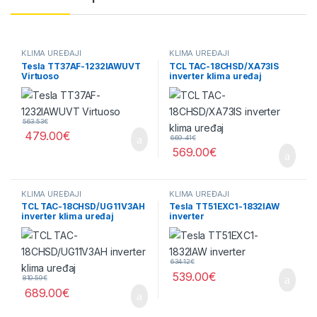
KLIMA UREĐAJI
KLIMA UREĐAJI
Tesla TT37AF-1232IAWUVT
TCL TAC-18CHSD/XA73IS
Virtuoso
inverter klima uređaj
563.53
€
479.00
€
669.41
€
569.00
€
KLIMA UREĐAJI
KLIMA UREĐAJI
TCL TAC-18CHSD/UG11V3AH
Tesla TT51EXC1-1832IAW
inverter klima uređaj
inverter
634.12
€
539.00
€
810.59
€
689.00
€