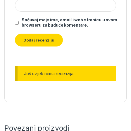
Sačuvaj moje ime, email i web stranicu u ovom
browseru za buduće komentare.
Još uvijek nema recenzija.
Povezani proizvodi