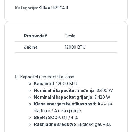
Kategorija:
KLIMA UREĐAJI
Proizvođač
Tesla
Jačina
12000 BTU
📊 Kapacitet i energetska klasa
Kapacitet
: 12000 BTU.
Nominalni kapacitet hlađenja
: 3.400 W.
Nominalni kapacitet grijanja
: 3.420 W.
Klasa energetske efikasnosti
:
A++
za
hlađenje /
A+
za grijanje.
SEER / SCOP
: 6,1 / 4,0.
Rashladno sredstvo
: Ekološki gas R32.