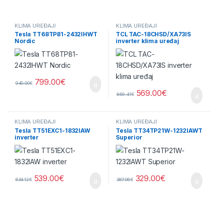
KLIMA UREĐAJI
KLIMA UREĐAJI
Tesla TT68TP81-2432IHWT
TCL TAC-18CHSD/XA73IS
Nordic
inverter klima uređaj
799.00
€
940.00
€
569.00
€
669.41
€
KLIMA UREĐAJI
KLIMA UREĐAJI
Tesla TT51EXC1-1832IAW
Tesla TT34TP21W-1232IAWT
inverter
Superior
539.00
€
329.00
€
634.12
€
387.06
€