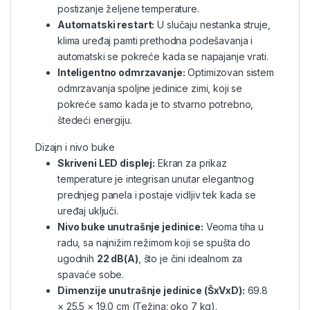
postizanje željene temperature.
Automatski restart:
U slučaju nestanka struje,
klima uređaj pamti prethodna podešavanja i
automatski se pokreće kada se napajanje vrati.
Inteligentno odmrzavanje:
Optimizovan sistem
odmrzavanja spoljne jedinice zimi, koji se
pokreće samo kada je to stvarno potrebno,
štedeći energiju.
Dizajn i nivo buke
Skriveni LED displej:
Ekran za prikaz
temperature je integrisan unutar elegantnog
prednjeg panela i postaje vidljiv tek kada se
uređaj uključi.
Nivo buke unutrašnje jedinice:
Veoma tiha u
radu, sa najnižim režimom koji se spušta do
ugodnih
22 dB(A)
, što je čini idealnom za
spavaće sobe.
Dimenzije unutrašnje jedinice (ŠxVxD):
69.8
× 25.5 × 19.0 cm (Težina: oko 7 kg).