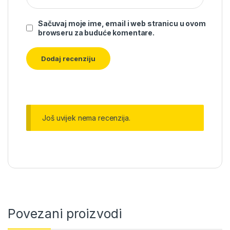
Sačuvaj moje ime, email i web stranicu u ovom
browseru za buduće komentare.
Još uvijek nema recenzija.
Povezani proizvodi