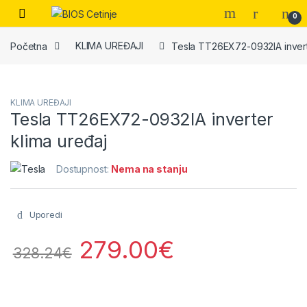
Skip to navigation
Skip to content
Open
0
Početna
KLIMA UREĐAJI
Tesla TT26EX72-0932IA invert
KLIMA UREĐAJI
Tesla TT26EX72-0932IA inverter
klima uređaj
Dostupnost:
Nema na stanju
Uporedi
279.00
€
328.24
€