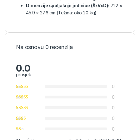
Dimenzije spoljašnje jedinice (ŠxVxD):
71.2 ×
45.9 × 27.6 cm (Težina: oko 20 kg).
Na osnovu 0 recenzija
0.0
prosjek
0
0
0
0
0