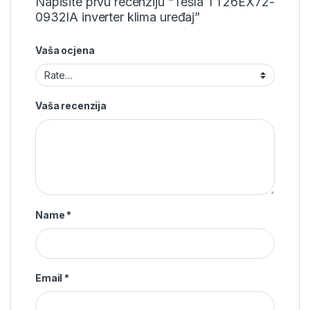
Napišite prvu recenziju “Tesla TT26EX72-
0932IA inverter klima uređaj”
Vaša ocjena
Vaša recenzija
Name
*
Email
*