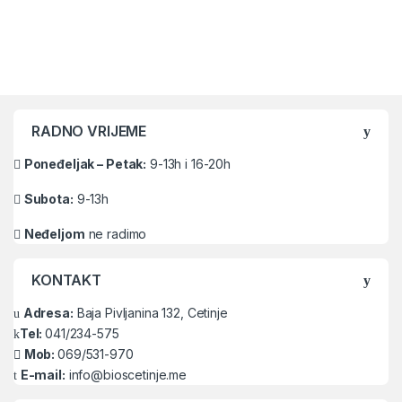
Brands Carousel
RADNO VRIJEME
Poneđeljak – Petak:
9-13h i 16-20h
Subota:
9-13h
Neđeljom
ne radimo
KONTAKT
Adresa:
Baja Pivljanina 132, Cetinje
Tel:
041/234-575
Mob:
069/531-970
E-mail:
info@bioscetinje.me