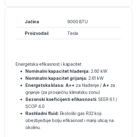
Jačina
9000 BTU
Proizvođač
Tesla
Energetska efikasnost i kapacitet
Nominalni kapacitet hlađenja:
2.60 kW
Nominalni kapacitet grijanja:
2.61 kW
Energetska klasa:
A++
za hlađenje /
A+
za
grijanje (za prosječnu klimatsku zonu)
Sezonski koeficijenti efikasnosti:
SEER 6.1 /
SCOP 4.0
Rashladni fluid:
Ekološki gas R32 koji
obezbjeđuje bolju efikasnost i manji uticaj na
okolinu.