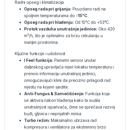
Radni opseg i klimatizacija
Opseg rada pri grijanju:
Pouzdano radi na
spoljnim temperaturama do
-15°C
.
Opseg rada pri hlađenju:
Od 15°C do +53°C.
Protok vazduha unutrašnje jedinice:
Oko 420
m³/h, što je optimalno za brzu cirkulaciju u
manjim prostorima.
Ključne funkcije i udobnost
I Feel funkcija:
Pametni senzor unutar
daljinskog upravljača mjeri lokalnu temperaturu i
prenosi informaciju unutrašnjoj jedinici,
omogućavajući klimi da precizno prilagodi rad
mjestu na kojem sjedite.
Anti-Fungus & Samočišćenje:
Funkcija koja
se aktivira nakon hlađenja kako bi isušila
unutrašnjost isparivača, čime se sprečava razvoj
buđi, gljivica i neprijatnih mirisa.
Turbo režim:
Maksimalno ubrzava rad
kompresora i ventilatora za ekstremno brzo