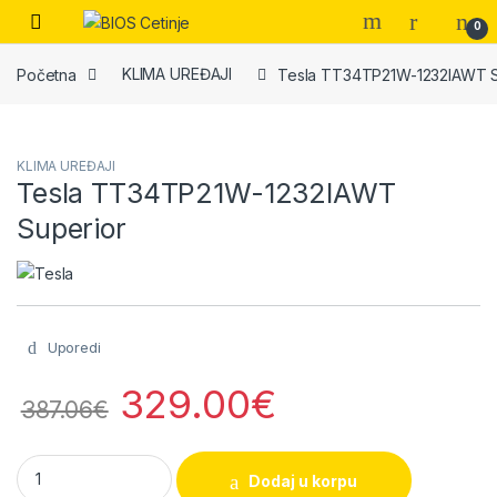
Skip to navigation
Skip to content
Open
0
Početna
KLIMA UREĐAJI
Tesla TT34TP21W-1232IAWT S
KLIMA UREĐAJI
Tesla TT34TP21W-1232IAWT
Superior
Uporedi
329.00
€
387.06
€
Tesla TT34TP21W-1232IAWT Superior quantity
Dodaj u korpu