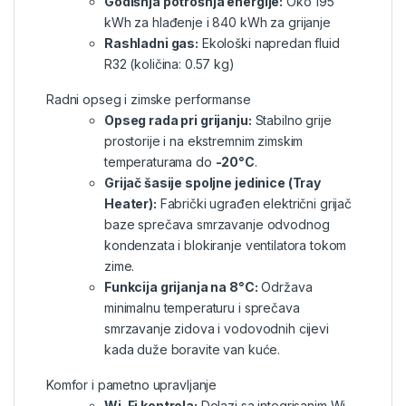
Godišnja potrošnja energije:
Oko 195
kWh za hlađenje i 840 kWh za grijanje
Rashladni gas:
Ekološki napredan fluid
R32 (količina: 0.57 kg)
Radni opseg i zimske performanse
Opseg rada pri grijanju:
Stabilno grije
prostorije i na ekstremnim zimskim
temperaturama do
-20°C
.
Grijač šasije spoljne jedinice (Tray
Heater):
Fabrički ugrađen električni grijač
baze sprečava smrzavanje odvodnog
kondenzata i blokiranje ventilatora tokom
zime.
Funkcija grijanja na 8°C:
Održava
minimalnu temperaturu i sprečava
smrzavanje zidova i vodovodnih cijevi
kada duže boravite van kuće.
Komfor i pametno upravljanje
Wi-Fi kontrola:
Dolazi sa integrisanim Wi-