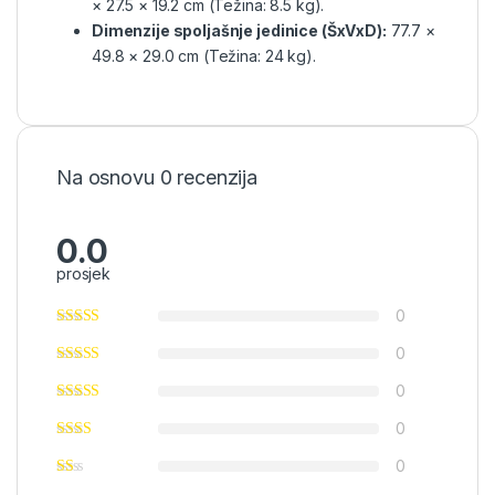
× 27.5 × 19.2 cm (Težina: 8.5 kg).
Dimenzije spoljašnje jedinice (ŠxVxD):
77.7 ×
49.8 × 29.0 cm (Težina: 24 kg).
Na osnovu 0 recenzija
0.0
prosjek
0
0
0
0
0