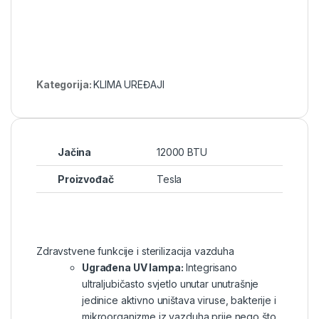
Kategorija:
KLIMA UREĐAJI
Jačina
12000 BTU
Proizvođač
Tesla
Zdravstvene funkcije i sterilizacija vazduha
Ugrađena UV lampa:
Integrisano
ultraljubičasto svjetlo unutar unutrašnje
jedinice aktivno uništava viruse, bakterije i
mikroorganizme iz vazduha prije nego što