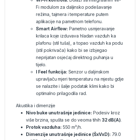
Fi modulom za daljinsko podešavanje
režima, tajmera i temperature putem
aplikacije na pametnom telefonu.
Smart Airflow:
Pametno usmjeravanje
krilaca koje izduvava hladan vazduh ka
plafonu (stil tuša), a topao vazduh ka podu
(stil pokrivača) kako bi se izbjegao
neprijatan osjećaj direktnog puhanja u
tijelo.
I Feel funkcija:
Senzor u daljinskom
upravljaču mjeri temperaturu na mjestu gdje
se nalazite i šalje podatak klimi kako bi
optimalno prilagodila rad.
Akustika i dimenzije
Nivo buke unutrašnje jedinice:
Podesiv kroz
više brzina, spušta se do veoma tihih
32 dB(A)
.
Protok vazduha:
550 m³/h.
Dimenzije unutrašnje jedinice (ŠxVxD):
79.0