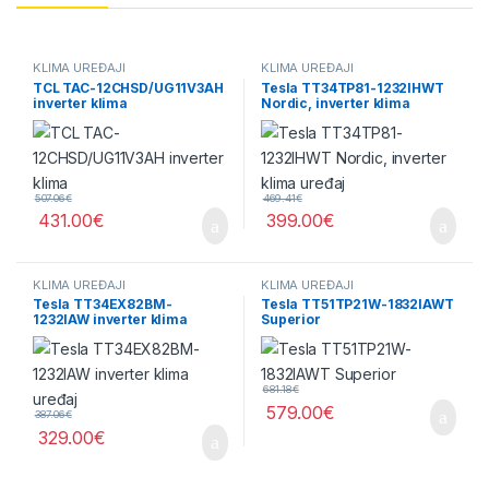
KLIMA UREĐAJI
KLIMA UREĐAJI
TCL TAC-12CHSD/UG11V3AH
Tesla TT34TP81-1232IHWT
inverter klima
Nordic, inverter klima
uređaj
507.06
€
469.41
€
431.00
€
399.00
€
KLIMA UREĐAJI
KLIMA UREĐAJI
Tesla TT34EX82BM-
Tesla TT51TP21W-1832IAWT
1232IAW inverter klima
Superior
uređaj
681.18
€
579.00
€
387.06
€
329.00
€