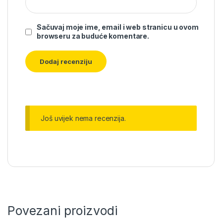
Sačuvaj moje ime, email i web stranicu u ovom
browseru za buduće komentare.
Još uvijek nema recenzija.
Povezani proizvodi