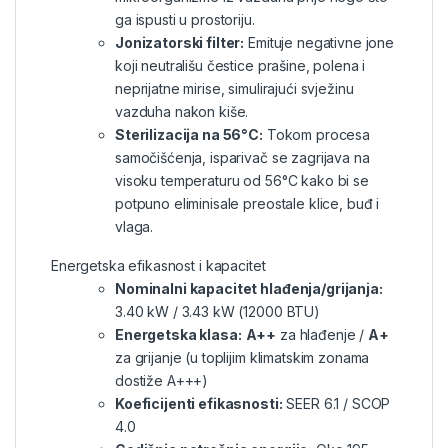
ga ispusti u prostoriju.
Jonizatorski filter:
Emituje negativne jone
koji neutrališu čestice prašine, polena i
neprijatne mirise, simulirajući svježinu
vazduha nakon kiše.
Sterilizacija na 56°C:
Tokom procesa
samočišćenja, isparivač se zagrijava na
visoku temperaturu od 56°C kako bi se
potpuno eliminisale preostale klice, buđ i
vlaga.
Energetska efikasnost i kapacitet
Nominalni kapacitet hlađenja/grijanja:
3.40 kW / 3.43 kW (12000 BTU)
Energetska klasa:
A++
za hlađenje /
A+
za grijanje (u toplijim klimatskim zonama
dostiže A+++)
Koeficijenti efikasnosti:
SEER 6.1 / SCOP
4.0