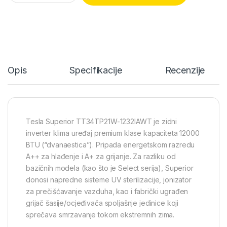
Opis
Specifikacije
Recenzije
Tesla Superior TT34TP21W-1232IAWT je zidni
inverter klima uređaj premium klase kapaciteta 12000
BTU (“dvanaestica”). Pripada energetskom razredu
A++ za hlađenje i A+ za grijanje. Za razliku od
bazičnih modela (kao što je Select serija), Superior
donosi napredne sisteme UV sterilizacije, jonizator
za prečišćavanje vazduha, kao i fabrički ugrađen
grijač šasije/ocjeđivača spoljašnje jedinice koji
sprečava smrzavanje tokom ekstremnih zima.