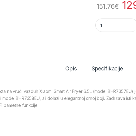
12
151.76
€
XIAOMI Smart frite
Opis
Specifikacije
teza na vrući vazduh Xiaomi Smart Air Fryer 6.5L (model BHR7357EU) 
eli model BHR7358EU, ali dolazi u elegantnoj crnoj boji. Zadržava isti 
Fi pametne funkcije.