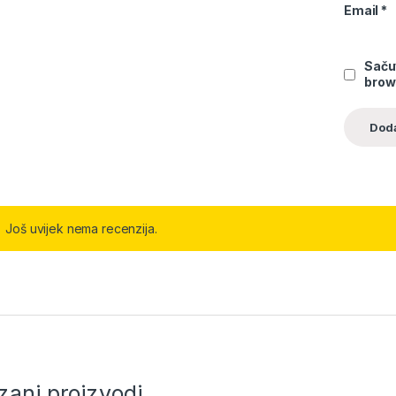
Email
*
Saču
brow
Još uvijek nema recenzija.
zani proizvodi