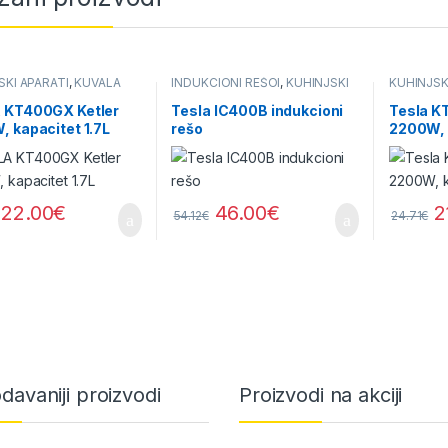
SKI APARATI
,
KUVALA
INDUKCIONI REŠOI
,
KUHINJSKI
KUHINJSK
APARATI
 KT400GX Ketler
Tesla IC400B indukcioni
Tesla K
 kapacitet 1.7L
rešo
2200W, 
22.00
€
46.00
€
2
54.12
€
24.71
€
davaniji proizvodi
Proizvodi na akciji