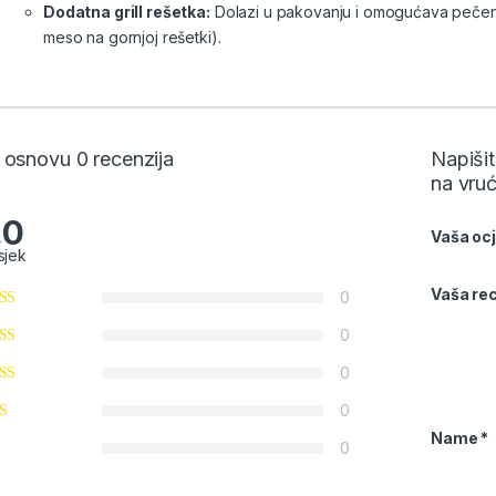
Dodatna grill rešetka:
Dolazi u pakovanju i omogućava pečenj
meso na gornjoj rešetki).
 osnovu 0 recenzija
Napišit
na vru
.0
Vaša oc
sjek
Vaša rec
0
0
0
0
Name
*
0