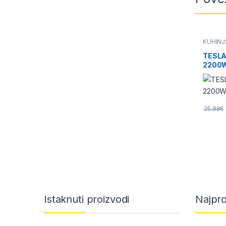
KUHINJ
TESLA
2200W,
25.88
€
Brands Carousel
Istaknuti proizvodi
Najpro