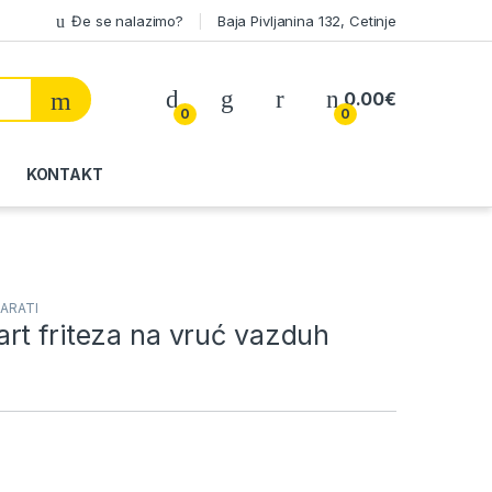
Đe se nalazimo?
Baja Pivljanina 132, Cetinje
My Account
0.00
€
0
0
KONTAKT
PARATI
rt friteza na vruć vazduh