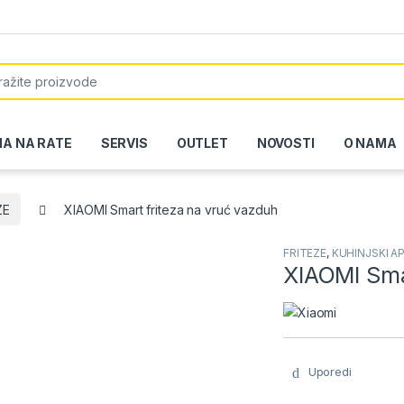
or:
NA NA RATE
SERVIS
OUTLET
NOVOSTI
O NAMA
ZE
XIAOMI Smart friteza na vruć vazduh
FRITEZE
,
KUHINJSKI A
XIAOMI Sma
Uporedi