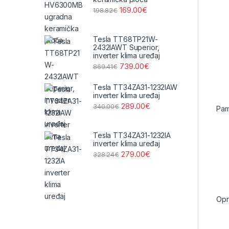
169.00
€
198.82
€
Tesla TT68TP21W-
2432IAWT Superior,
inverter klima uređaj
739.00
€
869.41
€
Tesla TT34ZA31-1232IAW
inverter klima uređaj
289.00
€
340.00
€
Pam
Tesla TT34ZA31-1232IA
inverter klima uređaj
279.00
€
328.24
€
Opr