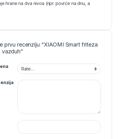
e hrane na dva nivoa (npr. povrće na dnu, a
e prvu recenziju “XIAOMI Smart friteza
ć vazduh”
jena
enzija