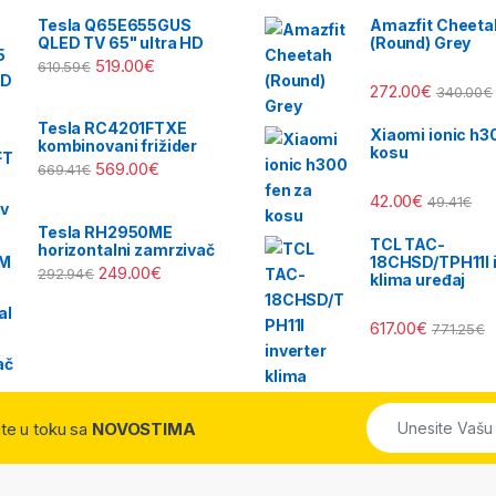
Tesla Q65E655GUS
Amazfit Cheeta
QLED TV 65" ultra HD
(Round) Grey
519.00
€
610.59
€
272.00
€
340.00
€
Tesla RC4201FTXE
Xiaomi ionic h3
kombinovani frižider
kosu
569.00
€
669.41
€
42.00
€
49.41
€
Tesla RH2950ME
TCL TAC-
horizontalni zamrzivač
18CHSD/TPH11I i
249.00
€
292.94
€
klima uređaj
617.00
€
771.25
€
dite u toku sa
NOVOSTIMA