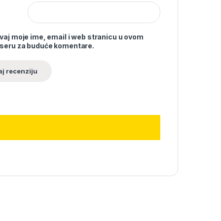
vaj moje ime, email i web stranicu u ovom
seru za buduće komentare.