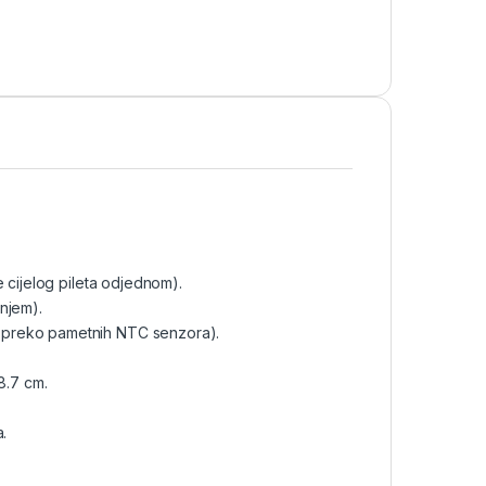
 cijelog pileta odjednom).
njem).
 preko pametnih NTC senzora).
8.7 cm.
.