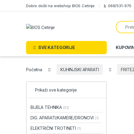
Skip to navigation
Skip to content
Dobro došli na webshop BIOS Cetinje
069/531-970
Search f
SVE KATEGORIJE
KUPOVI
Početna
KUHINJSKI APARATI
FRITE
Prikaži sve kategorije
BIJELA TEHNIKA
(51)
DIG. APARATI/KAMERE/DRONOVI
(1)
ELEKTRIČNI TROTINETI
(1)