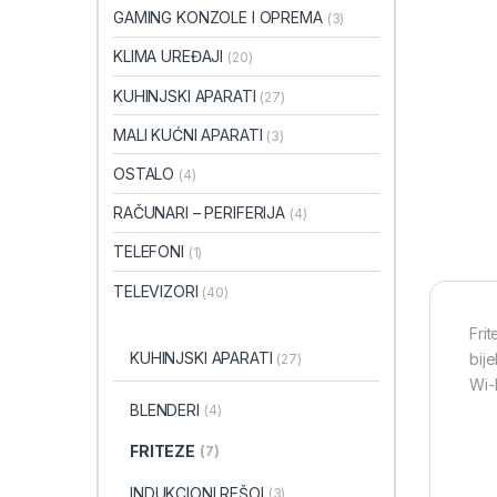
GAMING KONZOLE I OPREMA
(3)
KLIMA UREĐAJI
(20)
KUHINJSKI APARATI
(27)
MALI KUĆNI APARATI
(3)
OSTALO
(4)
RAČUNARI – PERIFERIJA
(4)
TELEFONI
(1)
TELEVIZORI
(40)
Fri
KUHINJSKI APARATI
bij
(27)
Wi-
BLENDERI
(4)
FRITEZE
(7)
INDUKCIONI REŠOI
(3)