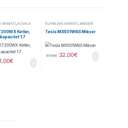
I APARATI
,
KUVALA
KUHINJSKI APARATI
,
MIKSERI
T200WX Ketler,
Tesla MX501WBS Mikser
kapacitet 1.7
32.00
€
37.65
€
1.00
€