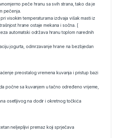
nomjerno peče hranu sa svih strana, tako da je
m pečenja.
pri visokim temperaturama izdvaja višak masti iz
trašnjost hrane ostaje mekana i sočna.
[
iteza automatski održava hranu toplom narednih
aciju jogurta, odmrzavanje hrane na bezbjedan
aćenje preostalog vremena kuvanja i pristup bazi
 da počne sa kuvanjem u tačno određeno vrijeme,
na osetljivog na dodir i okretnog točkića
tetan neljepljivi premaz koji sprječava