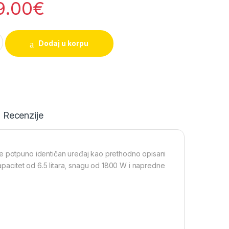
9.00
€
za na vruć vazduh quantity
Dodaj u korpu
Recenzije
je potpuno identičan uređaj kao prethodno opisani
kapacitet od 6.5 litara, snagu od 1800 W i napredne