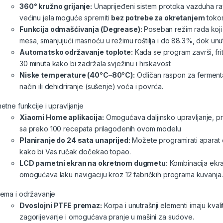
360° kružno grijanje:
Unaprijeđeni sistem protoka vazduha rav
većinu jela moguće spremiti
bez potrebe za okretanjem
toko
Funkcija odmašćivanja (Degrease):
Poseban režim rada koji 
mesa, smanjujući masnoću u režimu roštilja i do 88.3%, dok unu
Automatsko održavanje toplote:
Kada se program završi, fr
30 minuta kako bi zadržala svježinu i hrskavost.
Niske temperature (40°C–80°C):
Odličan raspon za ferment
način ili dehidriranje (sušenje) voća i povrća.
etne funkcije i upravljanje
Xiaomi Home aplikacija:
Omogućava daljinsko upravljanje, pr
sa preko 100 recepata prilagođenih ovom modelu
Planiranje do 24 sata unaprijed:
Možete programirati aparat
kako bi Vas ručak dočekao topao.
LCD pametni ekran na okretnom dugmetu:
Kombinacija ekra
omogućava laku navigaciju kroz 12 fabričkih programa kuvanja.
ema i održavanje
Dvoslojni PTFE premaz:
Korpa i unutrašnji elementi imaju kvali
zagorijevanje i omogućava pranje u mašini za sudove.