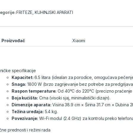
egorije:
FRITEZE
,
KUHINJSKI APARATI
Proizvođač
Xiaomi
ničke specifikacije
Kapacitet:
6.5 litara (idealan za porodice, omogućava pečenje
Snaga:
1800 W (brzo zagrijevanje bez potrebe za predgrijava
Raspon temperature:
Od 40°C do 220°C (precizno praćenje
Boja kućišta:
Crna (visoki sjaj, minimalistički dizajn).
Dimenzije aparata:
Visina 38.9 cm × Širina 31.7 cm × Dubina 2
Težina uređaja:
5.4 kg.
Povezivanje:
Wi-Fi modul (2.4 GHz) za kontrolu preko telefona
učne prednosti i režimi rada