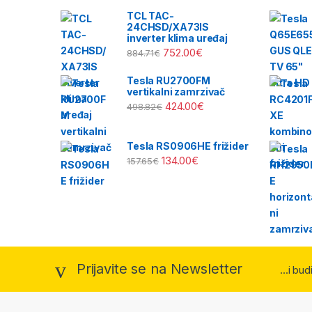
TCL TAC-
24CHSD/XA73IS
inverter klima uređaj
752.00
€
884.71
€
Tesla RU2700FM
vertikalni zamrzivač
424.00
€
498.82
€
Tesla RS0906HE frižider
134.00
€
157.65
€
Prijavite se na Newsletter
...i bu