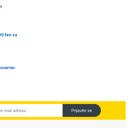
h
00 fen za
nverter
Prijavite se