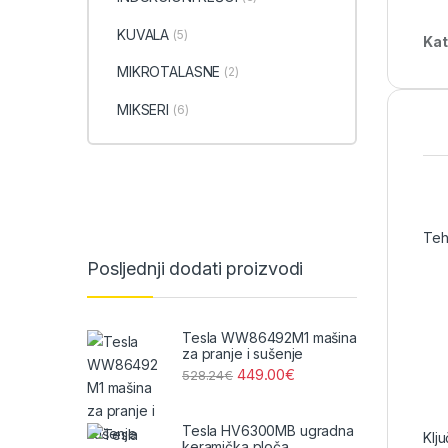
KUVALA
(5)
Kat
MIKROTALASNE
(2)
MIKSERI
(6)
Teh
Posljednji dodati proizvodi
Tesla WW86492M1 mašina
za pranje i sušenje
449.00
€
528.24
€
Tesla HV6300MB ugradna
Klj
keramička ploča