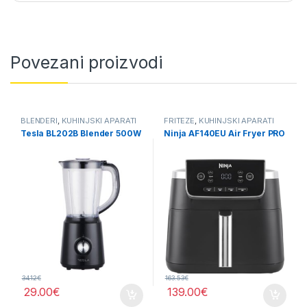
Povezani proizvodi
BLENDERI
,
KUHINJSKI APARATI
FRITEZE
,
KUHINJSKI APARATI
Tesla BL202B Blender 500W
Ninja AF140EU Air Fryer PRO
34.12
€
163.53
€
29.00
€
139.00
€