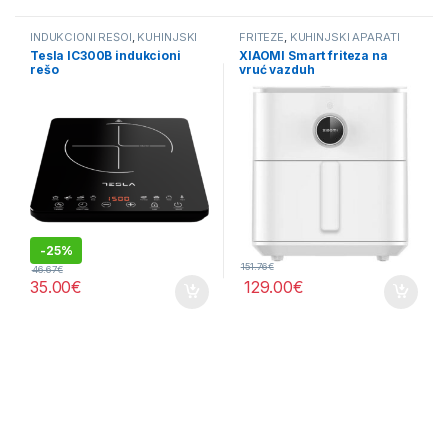
INDUKCIONI REŠOI
,
KUHINJSKI
FRITEZE
,
KUHINJSKI APARATI
APARATI
Tesla IC300B indukcioni
XIAOMI Smart friteza na
rešo
vruć vazduh
-
25%
151.76
€
46.67
€
35.00
€
129.00
€