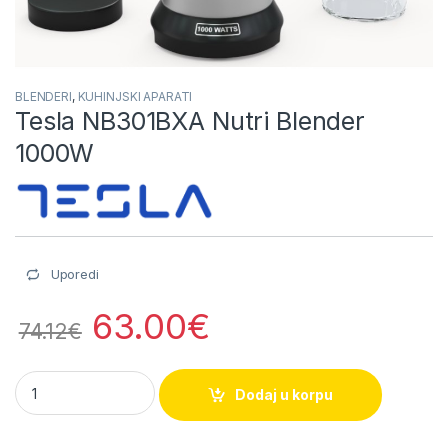
BLENDERI
,
KUHINJSKI APARATI
Tesla NB301BXA Nutri Blender
1000W
Uporedi
63.00
€
74.12
€
Tesla NB301BXA Nutri Blender 1000W quantity
Dodaj u korpu