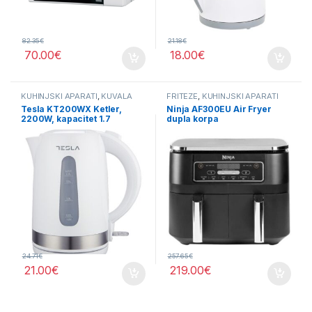
82.35
€
21.18
€
70.00
€
18.00
€
KUHINJSKI APARATI
,
KUVALA
FRITEZE
,
KUHINJSKI APARATI
Tesla KT200WX Ketler,
Ninja AF300EU Air Fryer
2200W, kapacitet 1.7
dupla korpa
24.71
€
257.65
€
21.00
€
219.00
€