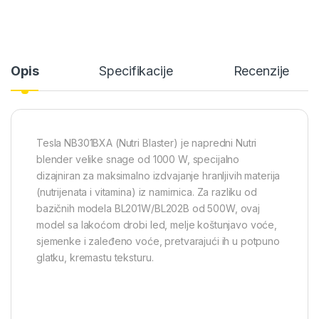
Opis
Specifikacije
Recenzije
Tesla NB301BXA (Nutri Blaster) je napredni Nutri
blender velike snage od 1000 W, specijalno
dizajniran za maksimalno izdvajanje hranljivih materija
(nutrijenata i vitamina) iz namirnica. Za razliku od
bazičnih modela BL201W/BL202B od 500W, ovaj
model sa lakoćom drobi led, melje koštunjavo voće,
sjemenke i zaleđeno voće, pretvarajući ih u potpuno
glatku, kremastu teksturu.