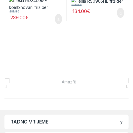
157.65
€
134.00
€
281.18
€
239.00
€
Brands Carousel
RADNO VRIJEME