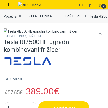
Skip to navigation
Skip to content
Open
0
Početna
BIJELA TEHNIKA
FRIŽIDERI
Tesla RI250
🔍
BIJELA TEHNIKA
,
FRIŽIDERI
Tesla RI2500HE ugradni
kombinovani frižider
Uporedi
389.00
€
457.65
€
Tesla RI2500HE ugradni kombinovani frižider quantity
Dodaj u korpu