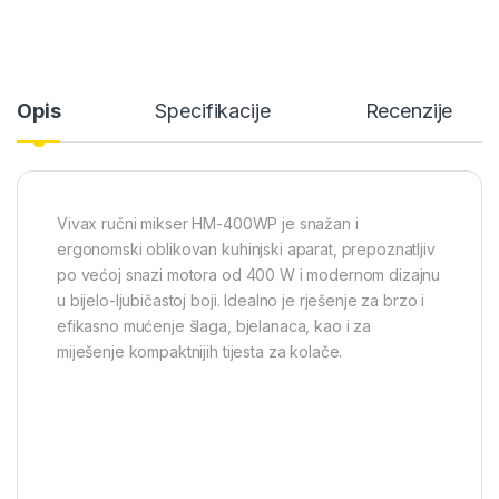
Opis
Specifikacije
Recenzije
Vivax ručni mikser HM-400WP je snažan i
ergonomski oblikovan kuhinjski aparat, prepoznatljiv
po većoj snazi motora od 400 W i modernom dizajnu
u bijelo-ljubičastoj boji. Idealno je rješenje za brzo i
efikasno mućenje šlaga, bjelanaca, kao i za
miješenje kompaktnijih tijesta za kolače.