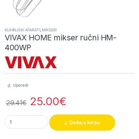
KUHINJSKI APARATI
,
MIKSERI
VIVAX HOME mikser ručni HM-
400WP
Uporedi
25.00
€
29.41
€
VIVAX HOME mikser ručni HM-400WP quantity
Dodaj u korpu