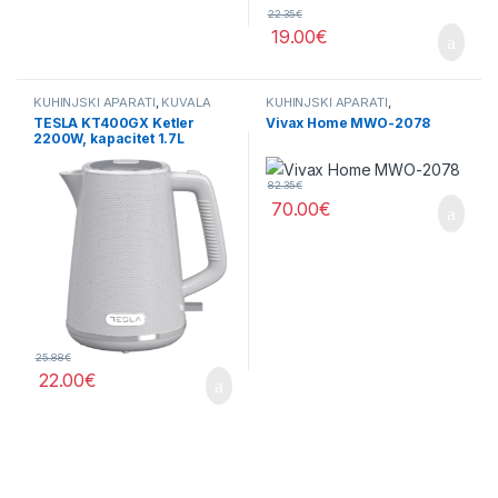
22.35
€
19.00
€
KUHINJSKI APARATI
,
KUVALA
KUHINJSKI APARATI
,
MIKROTALASNE
TESLA KT400GX Ketler
Vivax Home MWO-2078
2200W, kapacitet 1.7L
82.35
€
70.00
€
25.88
€
22.00
€