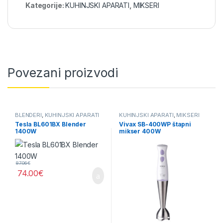
Kategorije:
KUHINJSKI APARATI
,
MIKSERI
Povezani proizvodi
BLENDERI
,
KUHINJSKI APARATI
KUHINJSKI APARATI
,
MIKSERI
Tesla BL601BX Blender
Vivax SB-400WP štapni
1400W
mikser 400W
87.06
€
74.00
€