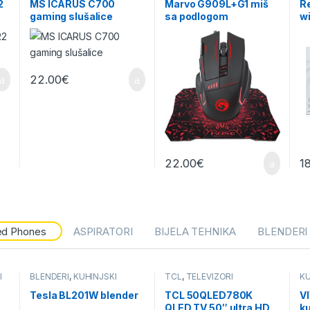
2
MS ICARUS C700
Marvo G909L+G1 miš
R
gaming slušalice
sa podlogom
wi
22.00
€
22.00
€
1
ed Phones
ASPIRATORI
BIJELA TEHNIKA
BLENDERI
I
BLENDERI
,
KUHINJSKI
TCL
,
TELEVIZORI
KU
APARATI
Tesla BL201W blender
TCL 50QLED780K
V
QLED TV 50″ ultra HD
ku