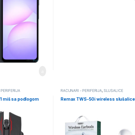
 PERIFERIJA
RAČUNARI - PERIFERIJA
,
SLUŠALICE
 miš sa podlogom
Remax TWS-50i wireless slušalice