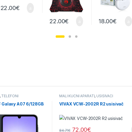
22.00
€
22.00
€
18.00
€
,
TELEFONI
MALI KUĆNI APARATI
,
USISIVAČI
 Galaxy A07 6/128GB
VIVAX VCW-2002R R2 usisivač
72.00
€
84.71
€