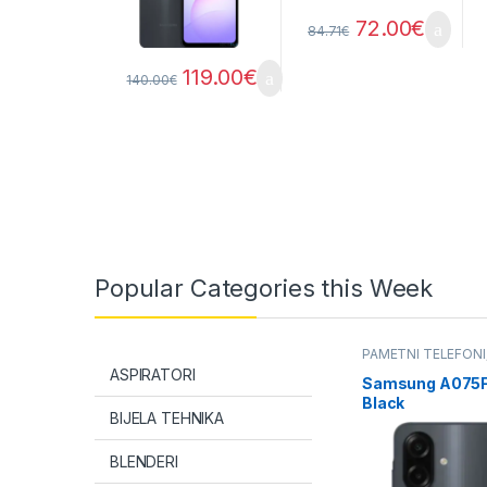
72.00
€
84.71
€
119.00
€
140.00
€
Popular Categories this Week
PAMETNI TELEFONI
ASPIRATORI
Samsung A075F
Black
BIJELA TEHNIKA
BLENDERI