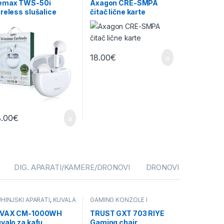
emax TWS-50i
Axagon CRE-SMPA
reless slušalice
čitač lične karte
18.00
€
8.00
€
DIG. APARATI/KAMERE/DRONOVI
DRONOVI
HINJSKI APARATI
,
KUVALA
GAMING KONZOLE I
OPREMA
,
OPREMA
IVAX CM-1000WH
TRUST GXT 703 RIYE
valo za kafu
Gaming chair