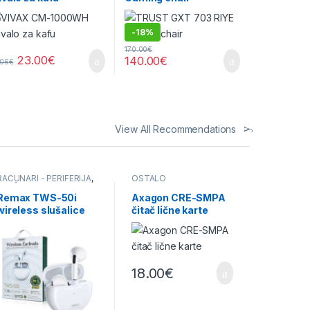
-
18%
170.00
€
23.00
€
140.00
€
.06
€
View All Recommendations
RAČUNARI - PERIFERIJA
,
OSTALO
SLUŠALICE
Remax TWS-50i
Axagon CRE-SMPA
wireless slušalice
čitač lične karte
18.00
€