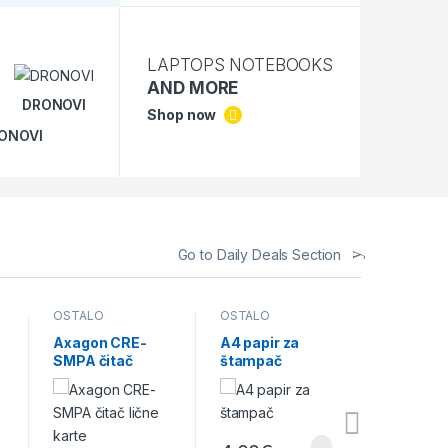
LAPTOPS NOTEBOOKS
AND MORE
DRONOVI
Shop now
RONOVI
Go to Daily Deals Section
OSTALO
OSTALO
GAMING 
I OPREMA
,
OPREMA
Axagon CRE-
A4 papir za
Baracud
SMPA čitač
štampač
USB ga
lične karte