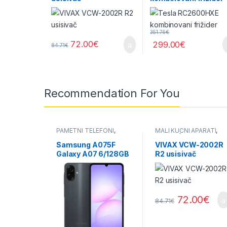
351.76
€
72.00
€
299.00
€
84.71
€
Recommendation For You
PAMETNI TELEFONI
,
MALI KUĆNI APARATI
,
TELEFONI
USISIVAČI
Samsung A075F
VIVAX VCW-2002R
Galaxy A07 6/128GB
R2 usisivač
Black
72.00
€
84.71
€