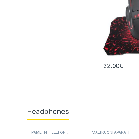
22.00
€
Headphones
PAMETNI TELEFONI
,
MALI KUĆNI APARATI
,
TELEFONI
USISIVAČI