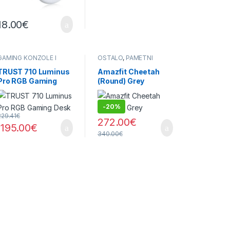
18.00
€
GAMING KONZOLE I
OSTALO
,
PAMETNI
OPREMA
,
OPREMA
SATOVI
TRUST 710 Luminus
Amazfit Cheetah
Pro RGB Gaming
(Round) Grey
Desk
-
20%
229.41
€
272.00
€
195.00
€
340.00
€