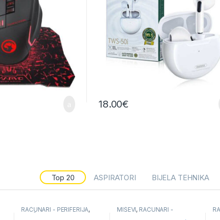
18.00
€
Top 20
ASPIRATORI
BIJELA TEHNIKA
RAČUNARI - PERIFERIJA
,
MIŠEVI
,
RAČUNARI -
RA
SLUŠALICE
PERIFERIJA
SL