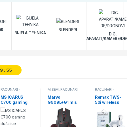
RI
BLENDERI
BIJELA TEHNIKA
DIG.
APARATI/KAMERE/D
59
54
RAČUNARI -
MIŠEVI
,
RAČUNARI
RAČUNARI -
PERIFERIJA
,
- PERIFERIJA
PERIFERIJA
,
SLUŠALICE
SLUŠALICE
MS ICARUS
Marvo
Remax TWS-
C700 gaming
G909L+G1 miš
50i wireless
slušalice
sa podlogom
slušalice