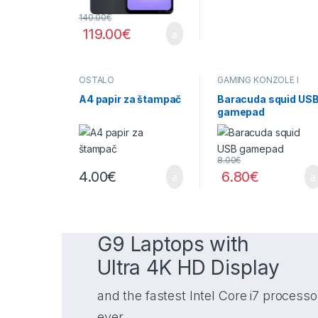
140.00
€
119.00
€
OSTALO
GAMING KONZOLE I
OPREMA
,
OPREMA
A4 papir za štampač
Baracuda squid US
gamepad
8.00
€
4.00
€
6.80
€
G9 Laptops with
Ultra 4K HD Display
and the fastest Intel Core i7 processo
ever