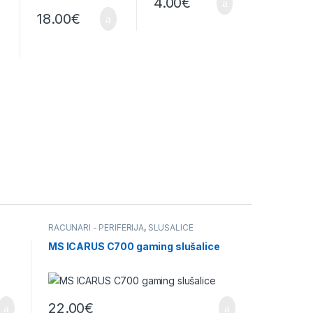
4.00
€
6.
18.00
€
8.00
€
RAČUNARI - PERIFERIJA
,
SLUŠALICE
MS ICARUS C700 gaming slušalice
22.00
€