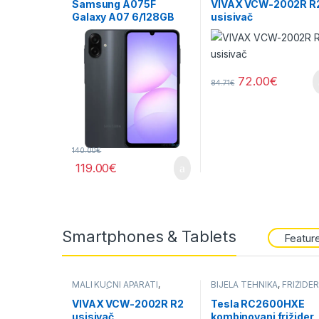
Samsung A075F
VIVAX VCW-2002R R
Galaxy A07 6/128GB
usisivač
Black
72.00
€
84.71
€
140.00
€
119.00
€
Smartphones & Tablets
Featur
MALI KUĆNI APARATI
,
BIJELA TEHNIKA
,
FRIŽIDER
USISIVAČI
VIVAX VCW-2002R R2
Tesla RC2600HXE
usisivač
kombinovani frižider