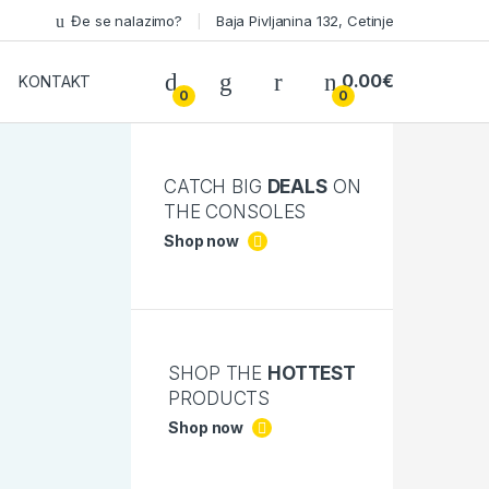
Đe se nalazimo?
Baja Pivljanina 132, Cetinje
My Account
0.00
€
KONTAKT
0
0
CATCH BIG
DEALS
ON
THE CONSOLES
Shop now
SHOP THE
HOTTEST
PRODUCTS
Shop now