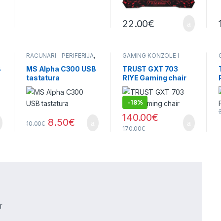
22.00
€
RAČUNARI - PERIFERIJA
,
GAMING KONZOLE I
TASTATURE
OPREMA
,
OPREMA
B
MS Alpha C300 USB
TRUST GXT 703
tastatura
RIYE Gaming chair
-
18%
140.00
€
8.50
€
10.00
€
170.00
€
r