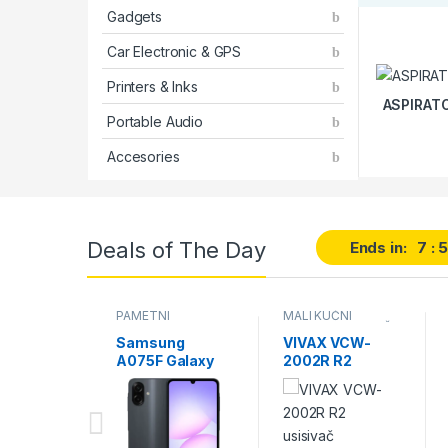
Gadgets
Car Electronic & GPS
Printers & Inks
ASPIRATO
Portable Audio
Accesories
Deals of The Day
Ends in:
7
PAMETNI
MALI KUĆNI
TELEFONI
,
APARATI
,
USISIVAČI
TELEFONI
Samsung
VIVAX VCW-
A075F Galaxy
2002R R2
A07 6/128GB
usisivač
Black