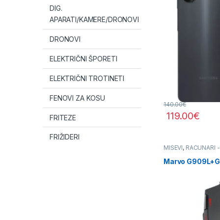
DIG.
APARATI/KAMERE/DRONOVI
DRONOVI
ELEKTRIČNI ŠPORETI
ELEKTRIČNI TROTINETI
FENOVI ZA KOSU
140.00
€
119.00
€
FRITEZE
FRIŽIDERI
MIŠEVI
,
RAČUNARI -
Marvo G909L+G1