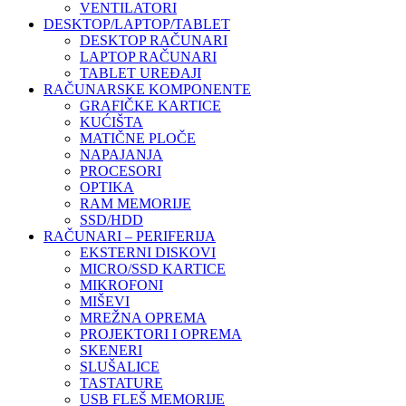
VENTILATORI
DESKTOP/LAPTOP/TABLET
DESKTOP RAČUNARI
LAPTOP RAČUNARI
TABLET UREĐAJI
RAČUNARSKE KOMPONENTE
GRAFIČKE KARTICE
KUĆIŠTA
MATIČNE PLOČE
NAPAJANJA
PROCESORI
OPTIKA
RAM MEMORIJE
SSD/HDD
RAČUNARI – PERIFERIJA
EKSTERNI DISKOVI
MICRO/SSD KARTICE
MIKROFONI
MIŠEVI
MREŽNA OPREMA
PROJEKTORI I OPREMA
SKENERI
SLUŠALICE
TASTATURE
USB FLEŠ MEMORIJE