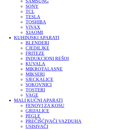
SAMSUNG
SONY
TCL
TESLA
TOSHIBA
VIVAX
XIAOMI
KUHINJSKI APARATI
BLENDERI
CJEDILJKE
FRITEZE
INDUKCIONI REŠOI
KUVALA
MIKROTALASNE
MIKSERI
SJECKALICE
SOKOVNICI
TOSTERI
VAGE
MALI KUĆNI APARATI
FENOVI ZA KOSU
GRIJALICE
PEGLE
PREČIŠĆIVAČI VAZDUHA
USISIVAČI