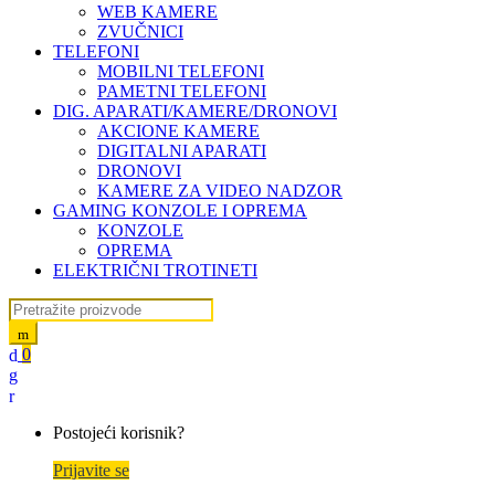
WEB KAMERE
ZVUČNICI
TELEFONI
MOBILNI TELEFONI
PAMETNI TELEFONI
DIG. APARATI/KAMERE/DRONOVI
AKCIONE KAMERE
DIGITALNI APARATI
DRONOVI
KAMERE ZA VIDEO NADZOR
GAMING KONZOLE I OPREMA
KONZOLE
OPREMA
ELEKTRIČNI TROTINETI
Search for:
0
My
Account
Postojeći korisnik?
Prijavite se