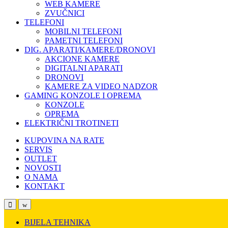
WEB KAMERE
ZVUČNICI
TELEFONI
MOBILNI TELEFONI
PAMETNI TELEFONI
DIG. APARATI/KAMERE/DRONOVI
AKCIONE KAMERE
DIGITALNI APARATI
DRONOVI
KAMERE ZA VIDEO NADZOR
GAMING KONZOLE I OPREMA
KONZOLE
OPREMA
ELEKTRIČNI TROTINETI
KUPOVINA NA RATE
SERVIS
OUTLET
NOVOSTI
O NAMA
KONTAKT
Open
Close
BIJELA TEHNIKA