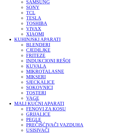
SAMSUNG
SONY
TCL
TESLA
TOSHIBA
VIVAX
XIAOMI
KUHINJSKI APARATI
BLENDERI
CJEDILJKE
FRITEZE
INDUKCIONI REŠOI
KUVALA
MIKROTALASNE
MIKSERI
SJECKALICE
SOKOVNICI
TOSTERI
VAGE
MALI KUĆNI APARATI
FENOVI ZA KOSU
GRIJALICE
PEGLE
PREČIŠĆIVAČI VAZDUHA
USISIVAČI