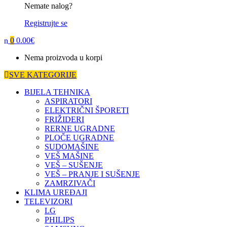
Nemate nalog?
Registrujte se
0
0.00
€
Nema proizvoda u korpi
SVE KATEGORIJE
BIJELA TEHNIKA
ASPIRATORI
ELEKTRIČNI ŠPORETI
FRIŽIDERI
RERNE UGRADNE
PLOČE UGRADNE
SUDOMAŠINE
VEŠ MAŠINE
VEŠ – SUŠENJE
VEŠ – PRANJE I SUŠENJE
ZAMRZIVAČI
KLIMA UREĐAJI
TELEVIZORI
LG
PHILIPS