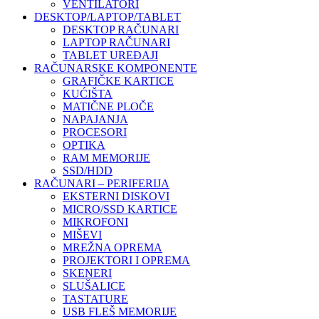
VENTILATORI
DESKTOP/LAPTOP/TABLET
DESKTOP RAČUNARI
LAPTOP RAČUNARI
TABLET UREĐAJI
RAČUNARSKE KOMPONENTE
GRAFIČKE KARTICE
KUĆIŠTA
MATIČNE PLOČE
NAPAJANJA
PROCESORI
OPTIKA
RAM MEMORIJE
SSD/HDD
RAČUNARI – PERIFERIJA
EKSTERNI DISKOVI
MICRO/SSD KARTICE
MIKROFONI
MIŠEVI
MREŽNA OPREMA
PROJEKTORI I OPREMA
SKENERI
SLUŠALICE
TASTATURE
USB FLEŠ MEMORIJE